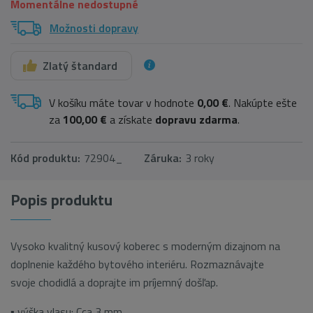
Momentálne nedostupné
Možnosti dopravy
Zlatý štandard
V košíku máte tovar v hodnote
0,00 €
. Nakúpte ešte
za
100,00 €
a získate
dopravu zdarma
.
Kód produktu:
72904_
Záruka:
3 roky
Popis produktu
Vysoko kvalitný kusový koberec s moderným dizajnom na
doplnenie každého bytového interiéru. Rozmaznávajte
svoje chodidlá a doprajte im príjemný došľap.
▪ výška vlasu: Cca 3 mm