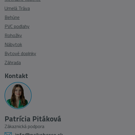
Umelá Tráva
Behúne
PVC podlahy
Rohožky
Nábytok
Bytové doplnky
Záhrada
Kontakt
Patrícia Pitáková
Zákaznická podpora
info@najkoberce.sk