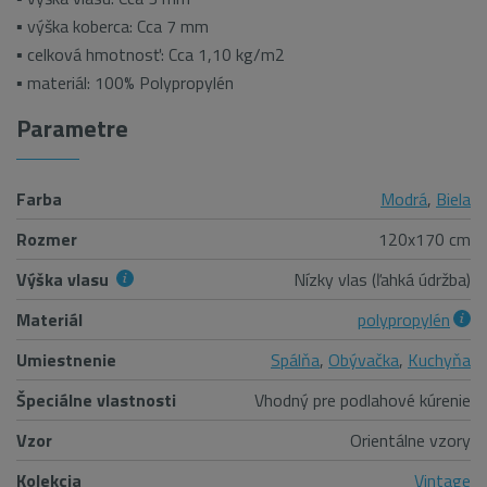
▪ výška koberca: Cca 7 mm
▪ celková hmotnosť: Cca 1,10 kg/m2
▪ materiál: 100% Polypropylén
Parametre
Farba
Modrá
,
Biela
Rozmer
120x170 cm
Výška vlasu
Nízky vlas (ľahká údržba)
Materiál
polypropylén
Umiestnenie
Spálňa
,
Obývačka
,
Kuchyňa
Špeciálne vlastnosti
Vhodný pre podlahové kúrenie
Vzor
Orientálne vzory
Kolekcia
Vintage