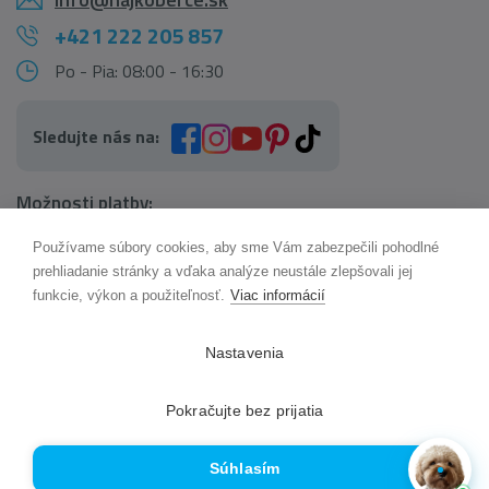
+421 222 205 857
Po - Pia: 08:00 - 16:30
Sledujte nás na:
Možnosti platby:
Používame súbory cookies, aby sme Vám zabezpečili pohodlné
AI pomocník Maxík
prehliadanie stránky a vďaka analýze neustále zlepšovali jej
Online
funkcie, výkon a použiteľnosť.
Viac informácií
Možnosti dopravy:
Nastavenia
Pokračujte bez prijatia
Súhlasím