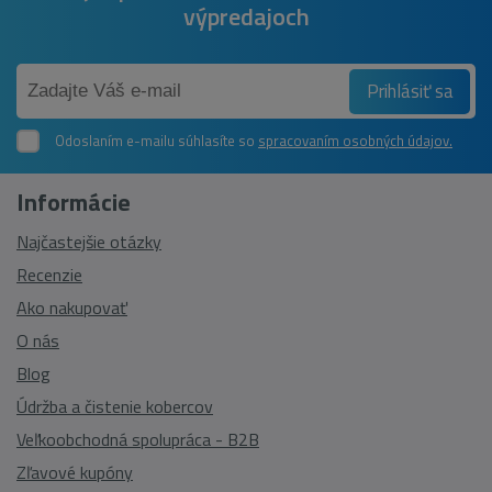
výpredajoch
Prihlásiť sa
Odoslaním e-mailu súhlasíte so
spracovaním osobných údajov.
Informácie
Najčastejšie otázky
Recenzie
Ako nakupovať
O nás
Blog
Údržba a čistenie kobercov
Veľkoobchodná spolupráca - B2B
Zľavové kupóny