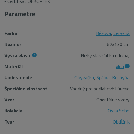
▪ Certifikát OEKO-TEX
Parametre
Farba
Béžová
,
Červená
Rozmer
67x130 cm
Výška vlasu
Nízky vlas (ľahká údržba)
Materiál
vlna
Umiestnenie
Obývačka
,
Spálňa
,
Kuchyňa
Špeciálne vlastnosti
Vhodný pre podlahové kúrenie
Vzor
Orientálne vzory
Kolekcia
Osta Soho
Tvar
Obdĺžnik