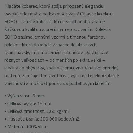
Hľadáte koberec, ktorý spája prirodzenú eleganciu,
vysokú odolnosť a nadčasový dizajn? Objavte kolekciu
SOHO – vlnené koberce, ktoré sú dlhodobo známe
špičkovou kvalitou a precíznym spracovaním. Kolekcia
SOHO zaujme jemnými vzormi a tlmenou farebnou
paletou, ktorá dokonale zapadne do klasických,
škandinávskych aj moderných interiérov. Dostupná v
rôznych veľkostiach – od menších po extra veľké –
ideálna do obývačky, spálne aj pracovne. Vlna ako prírodný
materiál zaručuje dlhú životnosť, výborné tepelnoizolačné
vlastnosti a možnosť použitia s podlahovým kúrením.
▪ Výška vlasu: 9 mm
▪ Celková výška: 15 mm
▪ Celková hmotnosť: 2,60 kg/m2
▪ Hustota tkania: 300 000 bodov/m2
▪ Materiál: 100% vlna