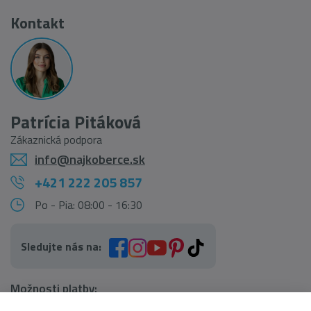
Kontakt
Patrícia Pitáková
Zákaznická podpora
info@najkoberce.sk
+421 222 205 857
Po - Pia: 08:00 - 16:30
Sledujte nás na:
Možnosti platby: