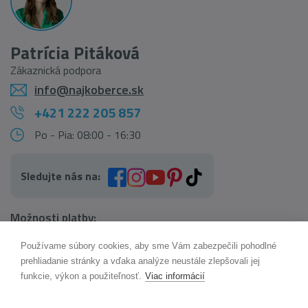
Patrícia Pitáková
Zákaznická podpora
info@najkoberce.sk
+421 222 205 857
Po - Pia: 08:00 - 16:30
Sledujte nás na:
Možnosti platby:
Používame súbory cookies, aby sme Vám zabezpečili pohodlné
AI pomocník Maxík
prehliadanie stránky a vďaka analýze neustále zlepšovali jej
Online
funkcie, výkon a použiteľnosť.
Viac informácií
Možnosti dopravy: