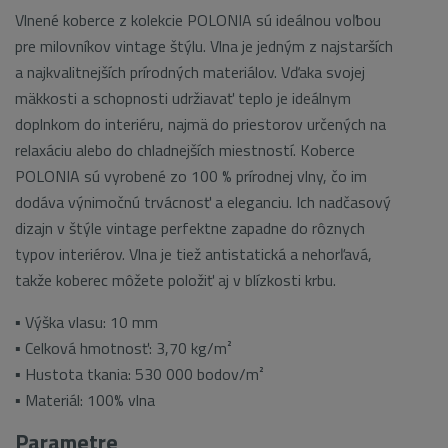
Vlnené koberce z kolekcie POLONIA sú ideálnou voľbou
pre milovníkov vintage štýlu. Vlna je jedným z najstarších
a najkvalitnejších prírodných materiálov. Vďaka svojej
mäkkosti a schopnosti udržiavať teplo je ideálnym
doplnkom do interiéru, najmä do priestorov určených na
relaxáciu alebo do chladnejších miestností. Koberce
POLONIA sú vyrobené zo 100 % prírodnej vlny, čo im
dodáva výnimočnú trvácnosť a eleganciu. Ich nadčasový
dizajn v štýle vintage perfektne zapadne do rôznych
typov interiérov. Vlna je tiež antistatická a nehorľavá,
takže koberec môžete položiť aj v blízkosti krbu.
▪ Výška vlasu: 10 mm
▪ Celková hmotnosť: 3,70 kg/m²
▪ Hustota tkania: 530 000 bodov/m²
▪ Materiál: 100% vlna
Parametre