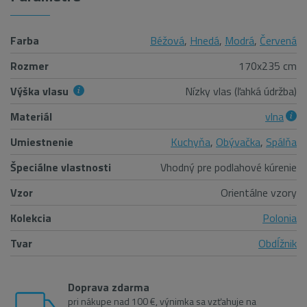
Farba
Béžová
,
Hnedá
,
Modrá
,
Červená
Rozmer
170x235 cm
Výška vlasu
Nízky vlas (ľahká údržba)
Materiál
vlna
Umiestnenie
Kuchyňa
,
Obývačka
,
Spálňa
Špeciálne vlastnosti
Vhodný pre podlahové kúrenie
Vzor
Orientálne vzory
Kolekcia
Polonia
Tvar
Obdĺžnik
Doprava zdarma
pri nákupe nad 100 €, výnimka sa vzťahuje na