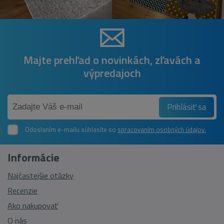
Majte prehľad o novinkách, zľavách a
výpredajoch
Prihlásiť sa
Odoslaním e-mailu súhlasíte so
spracovaním osobných údajov.
Informácie
Najčastejšie otázky
Recenzie
Ako nakupovať
O nás