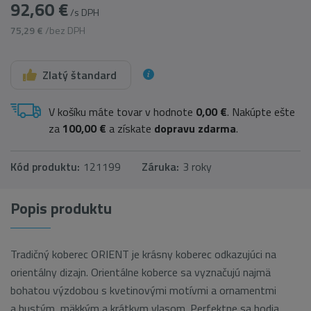
92,60 €
/s DPH
75,29 €
/bez DPH
Zlatý štandard
V košíku máte tovar v hodnote
0,00 €
. Nakúpte ešte
za
100,00 €
a získate
dopravu zdarma
.
Kód produktu:
121199
Záruka:
3 roky
Popis produktu
Tradičný koberec ORIENT je krásny koberec odkazujúci na
orientálny dizajn. Orientálne koberce sa vyznačujú najmä
bohatou výzdobou s kvetinovými motívmi a ornamentmi
a hustým, mäkkým a krátkym vlasom. Perfektne sa hodia