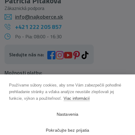
Patrícia Pitáková
Zákaznická podpora
info@najkoberce.sk
+421 222 205 857
Po - Pia: 08:00 - 16:30
Sledujte nás na:
Možnosti platby:
Používame súbory cookies, aby sme Vám zabezpečili pohodlné
AI pomocník Maxík
prehliadanie stránky a vďaka analýze neustále zlepšovali jej
Online
funkcie, výkon a použiteľnosť.
Viac informácií
Možnosti dopravy:
Nastavenia
Pokračujte bez prijatia