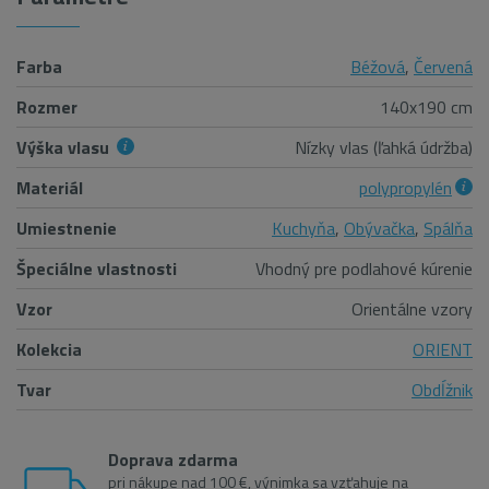
Farba
Béžová
,
Červená
Rozmer
140x190 cm
Výška vlasu
Nízky vlas (ľahká údržba)
Materiál
polypropylén
Umiestnenie
Kuchyňa
,
Obývačka
,
Spálňa
Špeciálne vlastnosti
Vhodný pre podlahové kúrenie
Vzor
Orientálne vzory
Kolekcia
ORIENT
Tvar
Obdĺžnik
Doprava zdarma
pri nákupe nad 100 €, výnimka sa vzťahuje na