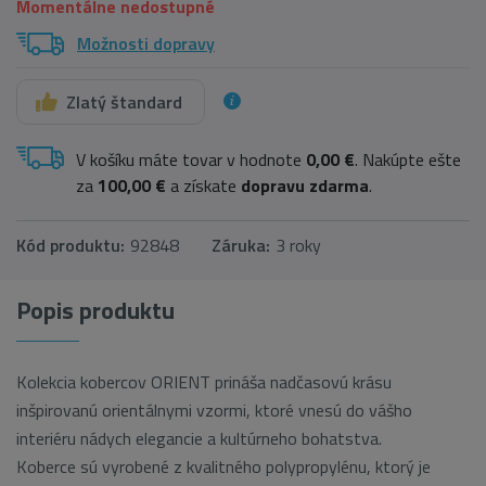
Momentálne nedostupné
Možnosti dopravy
Zlatý štandard
V košíku máte tovar v hodnote
0,00 €
. Nakúpte ešte
za
100,00 €
a získate
dopravu zdarma
.
Kód produktu:
92848
Záruka:
3 roky
Popis produktu
Kolekcia kobercov ORIENT prináša nadčasovú krásu
inšpirovanú orientálnymi vzormi, ktoré vnesú do vášho
interiéru nádych elegancie a kultúrneho bohatstva.
Koberce sú vyrobené z kvalitného polypropylénu, ktorý je