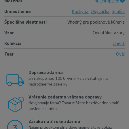
Materiál
polypropylén
Umiestnenie
Kuchyňa
,
Obývačka
,
Spálňa
Špeciálne vlastnosti
Vhodný pre podlahové kúrenie
Vzor
Orientálne vzory
Kolekcia
Orient
Tvar
Ovál
Doprava zdarma
pri nákupe nad 100 €, výnimka sa vzťahuje na
nadrozmerné zásielky
Vrátenie zadarmo vrátane dopravy
Nevyhovuje farba? Tovar môžete bezdôvodne vrátiť,
pošleme kuriéra
Záruka na 3 roky zdarma
Našim produktom plne dôverujeme a tu je dôkaz