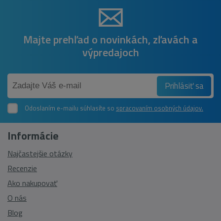
Majte prehľad o novinkách, zľavách a
výpredajoch
Prihlásiť sa
Odoslaním e-mailu súhlasíte so
spracovaním osobných údajov.
Informácie
Najčastejšie otázky
Recenzie
Ako nakupovať
O nás
Blog