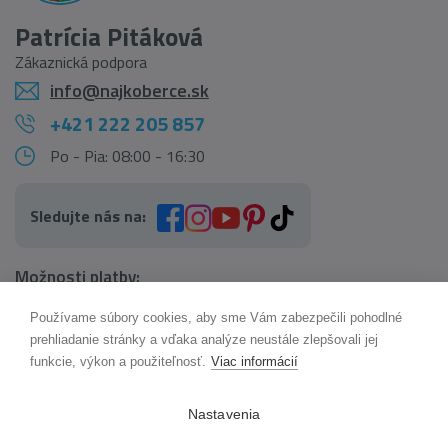
Patrícia Pitáková
Zákaznická podpora
info@najkoberce.sk
+421 222 205 857
Po - Pia: 08:00 - 16:30
Sledujte nás na:
Možnosti platby:
Používame súbory cookies, aby sme Vám zabezpečili pohodlné
AI pomocník Maxík
prehliadanie stránky a vďaka analýze neustále zlepšovali jej
Online
funkcie, výkon a použiteľnosť.
Viac informácií
Možnosti dopravy:
Nastavenia