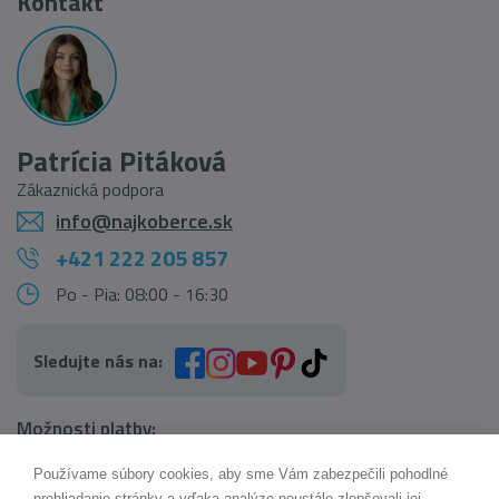
Kontakt
Patrícia Pitáková
Zákaznická podpora
info@najkoberce.sk
+421 222 205 857
Po - Pia: 08:00 - 16:30
Sledujte nás na:
Možnosti platby:
Používame súbory cookies, aby sme Vám zabezpečili pohodlné
AI pomocník Maxík
prehliadanie stránky a vďaka analýze neustále zlepšovali jej