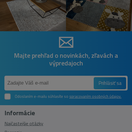
Majte prehľad o novinkách, zľavách a
výpredajoch
Prihlásiť sa
Odoslaním e-mailu súhlasíte so
spracovaním osobných údajov.
Informácie
Najčastejšie otázky