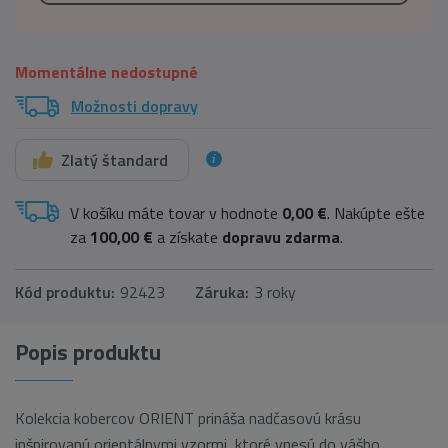
Momentálne nedostupné
Možnosti dopravy
Zlatý štandard
V košíku máte tovar v hodnote
0,00 €
. Nakúpte ešte
za
100,00 €
a získate
dopravu zdarma
.
Kód produktu:
92423
Záruka:
3 roky
Popis produktu
Kolekcia kobercov ORIENT prináša nadčasovú krásu
inšpirovanú orientálnymi vzormi, ktoré vnesú do vášho