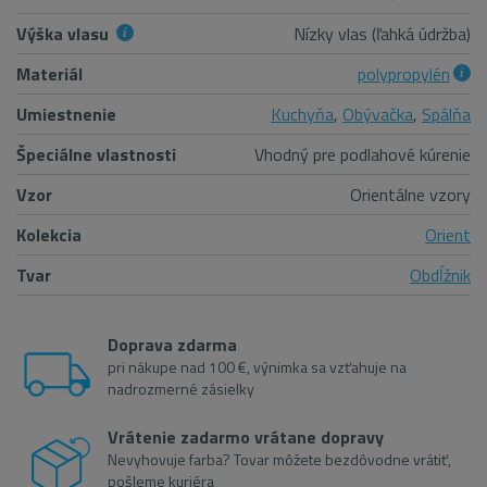
Výška vlasu
Nízky vlas (ľahká údržba)
Materiál
polypropylén
Umiestnenie
Kuchyňa
,
Obývačka
,
Spálňa
Špeciálne vlastnosti
Vhodný pre podlahové kúrenie
Vzor
Orientálne vzory
Kolekcia
Orient
Tvar
Obdĺžnik
Doprava zdarma
pri nákupe nad 100 €, výnimka sa vzťahuje na
nadrozmerné zásielky
Vrátenie zadarmo vrátane dopravy
Nevyhovuje farba? Tovar môžete bezdôvodne vrátiť,
pošleme kuriéra