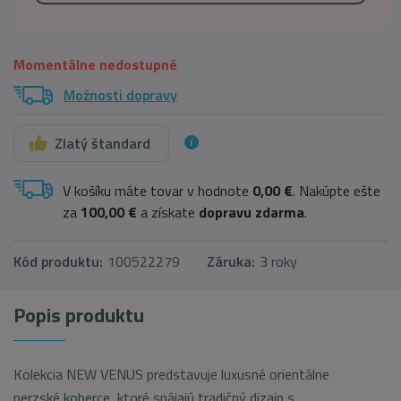
Momentálne nedostupné
Možnosti dopravy
Zlatý štandard
V košíku máte tovar v hodnote
0,00 €
. Nakúpte ešte
za
100,00 €
a získate
dopravu zdarma
.
Kód produktu:
100522279
Záruka:
3 roky
Popis produktu
Kolekcia NEW VENUS predstavuje luxusné orientálne
perzské koberce, ktoré spájajú tradičný dizajn s