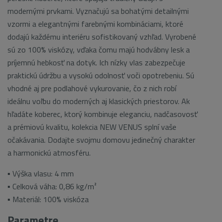
modernými prvkami. Vyznačujú sa bohatými detailnými
vzormi a elegantnými farebnými kombináciami, ktoré
dodajú každému interiéru sofistikovaný vzhľad. Vyrobené
sú zo 100% viskózy, vďaka čomu majú hodvábny lesk a
príjemnú hebkosť na dotyk. Ich nízky vlas zabezpečuje
praktickú údržbu a vysokú odolnosť voči opotrebeniu. Sú
vhodné aj pre podlahové vykurovanie, čo z nich robí
ideálnu voľbu do moderných aj klasických priestorov. Ak
hľadáte koberec, ktorý kombinuje eleganciu, nadčasovosť
a prémiovú kvalitu, kolekcia NEW VENUS splní vaše
očakávania. Dodajte svojmu domovu jedinečný charakter
a harmonickú atmosféru.
▪ Výška vlasu: 4 mm
▪ Celková váha: 0,86 kg/m²
▪ Materiál: 100% viskóza
Parametre