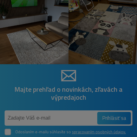
Majte prehľad o novinkách, zľavách a
výpredajoch
Prihlásiť sa
Odoslaním e-mailu súhlasíte so
spracovaním osobných údajov.