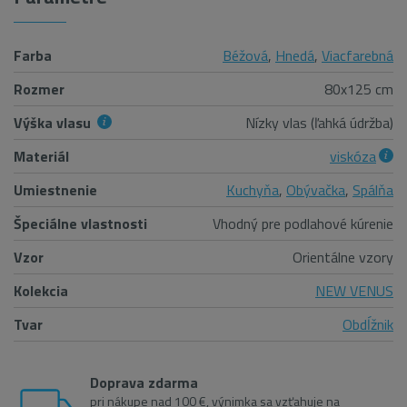
Farba
Béžová
,
Hnedá
,
Viacfarebná
Rozmer
80x125 cm
Výška vlasu
Nízky vlas (ľahká údržba)
Materiál
viskóza
Umiestnenie
Kuchyňa
,
Obývačka
,
Spálňa
Špeciálne vlastnosti
Vhodný pre podlahové kúrenie
Vzor
Orientálne vzory
Kolekcia
NEW VENUS
Tvar
Obdĺžnik
Doprava zdarma
pri nákupe nad 100 €, výnimka sa vzťahuje na