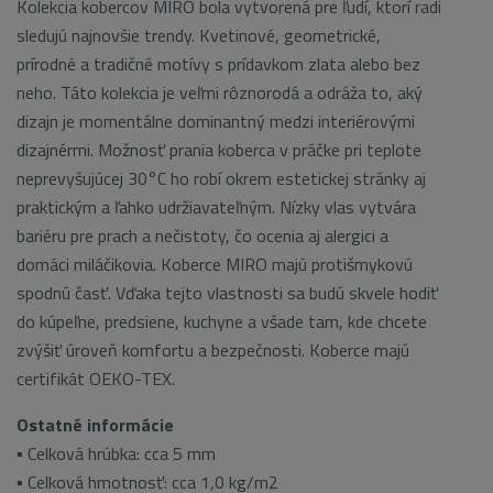
Kolekcia kobercov MIRO bola vytvorená pre ľudí, ktorí radi
sledujú najnovšie trendy. Kvetinové, geometrické,
prírodné a tradičné motívy s prídavkom zlata alebo bez
neho. Táto kolekcia je veľmi rôznorodá a odráža to, aký
dizajn je momentálne dominantný medzi interiérovými
dizajnérmi. Možnosť prania koberca v práčke pri teplote
neprevyšujúcej 30°C ho robí okrem estetickej stránky aj
praktickým a ľahko udržiavateľným. Nízky vlas vytvára
bariéru pre prach a nečistoty, čo ocenia aj alergici a
domáci miláčikovia. Koberce MIRO majú protišmykovú
spodnú časť. Vďaka tejto vlastnosti sa budú skvele hodiť
do kúpeľne, predsiene, kuchyne a všade tam, kde chcete
zvýšiť úroveň komfortu a bezpečnosti. Koberce majú
certifikát OEKO-TEX.
Ostatné informácie
▪ Celková hrúbka: cca 5 mm
▪ Celková hmotnosť: cca 1,0 kg/m2