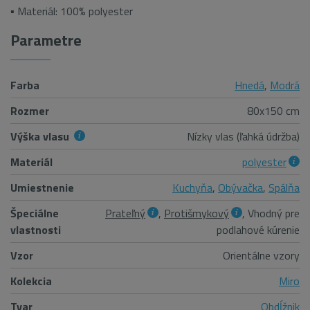
▪ Materiál: 100% polyester
Parametre
Farba
Hnedá
,
Modrá
Rozmer
80x150 cm
Výška vlasu
Nízky vlas (ľahká údržba)
Materiál
polyester
Umiestnenie
Kuchyňa
,
Obývačka
,
Spálňa
Špeciálne
Prateľný
,
Protišmykový
, Vhodný pre
vlastnosti
podlahové kúrenie
Vzor
Orientálne vzory
Kolekcia
Miro
Tvar
Obdĺžnik