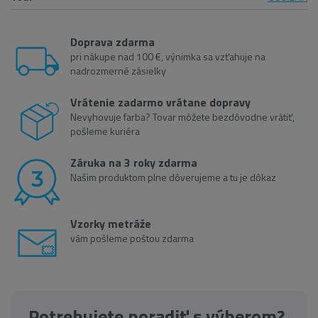
Doprava zdarma
pri nákupe nad 100 €, výnimka sa vzťahuje na
nadrozmerné zásielky
Vrátenie zadarmo vrátane dopravy
Nevyhovuje farba? Tovar môžete bezdôvodne vrátiť,
pošleme kuriéra
Záruka na 3 roky zdarma
Našim produktom plne dôverujeme a tu je dôkaz
Vzorky metráže
vám pošleme poštou zdarma
Potrebujete poradiť s výberom?