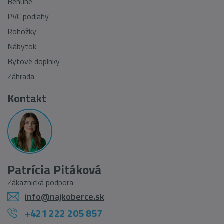
Behúne
PVC podlahy
Rohožky
Nábytok
Bytové doplnky
Záhrada
Kontakt
Patrícia Pitáková
Zákaznická podpora
info@najkoberce.sk
+421 222 205 857