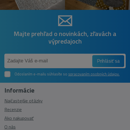
Majte prehľad o novinkách, zľavách a
výpredajoch
Prihlásiť sa
Odoslaním e-mailu súhlasíte so
spracovaním osobných údajov.
Informácie
Najčastejšie otázky
Recenzie
Ako nakupovať
O nás