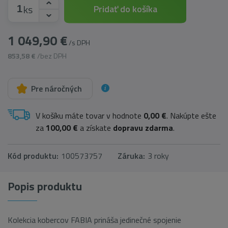
ks
Pridať do košíka
1 049,90 €
/s DPH
853,58 €
/bez DPH
Pre náročných
V košíku máte tovar v hodnote
0,00 €
. Nakúpte ešte
za
100,00 €
a získate
dopravu zdarma
.
Kód produktu:
100573757
Záruka:
3 roky
Popis produktu
Kolekcia kobercov FABIA prináša jedinečné spojenie