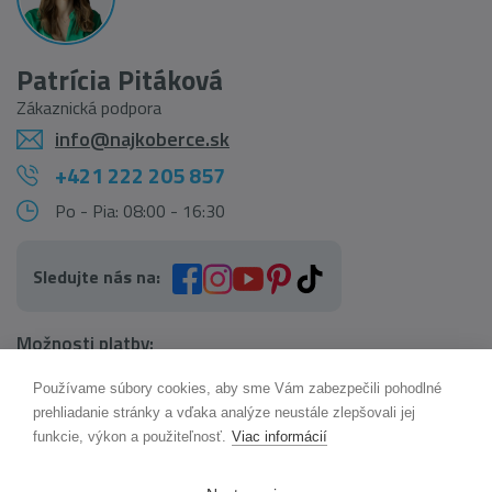
Patrícia Pitáková
Zákaznická podpora
info@najkoberce.sk
+421 222 205 857
Po - Pia: 08:00 - 16:30
Sledujte nás na:
Možnosti platby:
Používame súbory cookies, aby sme Vám zabezpečili pohodlné
AI pomocník Maxík
prehliadanie stránky a vďaka analýze neustále zlepšovali jej
Online
funkcie, výkon a použiteľnosť.
Viac informácií
Možnosti dopravy: