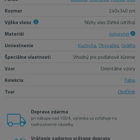
Rozmer
240x340 cm
Výška vlasu
Nízky vlas (ľahká údržba)
Materiál
polyester
Umiestnenie
Kuchyňa
,
Obývačka
,
Spálňa
Špeciálne vlastnosti
Vhodný pre podlahové kúrenie
Vzor
Orientálne vzory
Kolekcia
Fabia
Tvar
Obdĺžnik
Doprava zdarma
pri nákupe nad 100 €, výnimka sa vzťahuje na
nadrozmerné zásielky
Vrátenie zadarmo vrátane dopravy