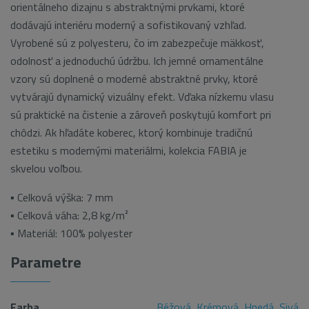
orientálneho dizajnu s abstraktnými prvkami, ktoré
dodávajú interiéru moderný a sofistikovaný vzhľad.
Vyrobené sú z polyesteru, čo im zabezpečuje mäkkosť,
odolnosť a jednoduchú údržbu. Ich jemné ornamentálne
vzory sú doplnené o moderné abstraktné prvky, ktoré
vytvárajú dynamický vizuálny efekt. Vďaka nízkemu vlasu
sú praktické na čistenie a zároveň poskytujú komfort pri
chôdzi. Ak hľadáte koberec, ktorý kombinuje tradičnú
estetiku s modernými materiálmi, kolekcia FABIA je
skvelou voľbou.
▪ Celková výška: 7 mm
▪ Celková váha: 2,8 kg/m²
▪ Materiál: 100% polyester
Parametre
Farba
Béžová
,
Krémová
,
Hnedá
,
Sivá