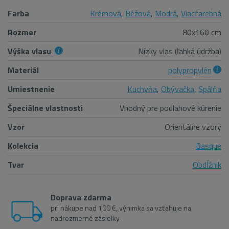
Farba
Krémová
,
Béžová
,
Modrá
,
Viacfarebná
Rozmer
80x160 cm
Výška vlasu
Nízky vlas (ľahká údržba)
Materiál
polypropylén
Umiestnenie
Kuchyňa
,
Obývačka
,
Spálňa
Špeciálne vlastnosti
Vhodný pre podlahové kúrenie
Vzor
Orientálne vzory
Kolekcia
Basque
Tvar
Obdĺžnik
Doprava zdarma
pri nákupe nad 100 €, výnimka sa vzťahuje na
nadrozmerné zásielky