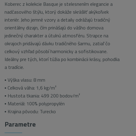
Koberec z kolekcie Basque je stelesnením elegancie a
nadčasového štýlu, ktorý dokáže skrášliť akýkoľvek
interiér. Jeho jemné vzory a detaily odrážajú tradičný
orientálny dizajn, čím prinášajú do vášho domova
jedinečný charakter a útulnú atmosféru. Strapce na
okrajoch pridávajú dávku tradičného šarmu, zatiaľ čo
celkový vzhľad pôsobí harmonicky a sofistikovane.
Ideálny pre tých, ktorí túžia po kombinácii krásy, pohodlia
a tradície.
▪ Výška vlasu: 8 mm
▪ Celková váha: 1,6 kg/m²
▪ Hustota tkania: 499 200 bodov/m²
▪ Materiál: 100% polypropylén
▪ Krajina pôvodu: Turecko
Parametre