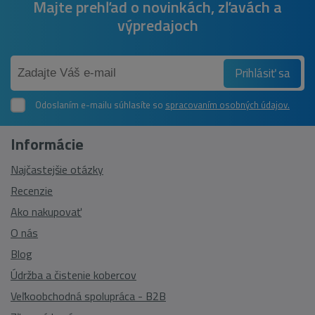
Majte prehľad o novinkách, zľavách a
výpredajoch
Prihlásiť sa
Odoslaním e-mailu súhlasíte so
spracovaním osobných údajov.
Informácie
Najčastejšie otázky
Recenzie
Ako nakupovať
O nás
Blog
Údržba a čistenie kobercov
Veľkoobchodná spolupráca - B2B