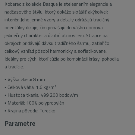
Koberec z kolekcie Basque je stelesnením elegancie a
nadčasového štýlu, ktorý dokáže skrášliť akýkoľvek
interiér. Jeho jemné vzory a detaily odrážajú tradičný
orientálny dizajn, čím prinášajú do vášho domova
jedinečný charakter a útulnú atmosféru. Strapce na
okrajoch pridávajú dávku tradičného šarmu, zatiaľ čo
celkový vzhľad pôsobí harmonicky a sofistikovane.
Ideálny pre tých, ktorí túžia po kombinácii krásy, pohodlia
a tradície.
▪ Výška vlasu: 8 mm
▪ Celková váha: 1,6 kg/m²
▪ Hustota tkania: 499 200 bodov/m²
▪ Materiál: 100% polypropylén
▪ Krajina pôvodu: Turecko
Parametre