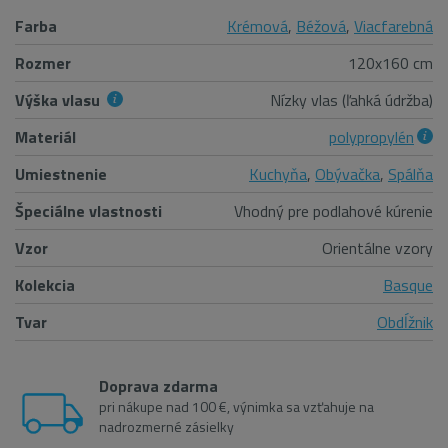
Farba
Krémová
,
Béžová
,
Viacfarebná
Rozmer
120x160 cm
Výška vlasu
Nízky vlas (ľahká údržba)
Materiál
polypropylén
Umiestnenie
Kuchyňa
,
Obývačka
,
Spálňa
Špeciálne vlastnosti
Vhodný pre podlahové kúrenie
Vzor
Orientálne vzory
Kolekcia
Basque
Tvar
Obdĺžnik
Doprava zdarma
pri nákupe nad 100 €, výnimka sa vzťahuje na
nadrozmerné zásielky