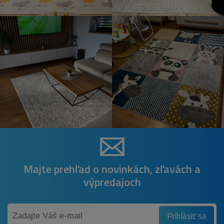
Majte prehľad o novinkách, zľavách a
výpredajoch
Prihlásiť sa