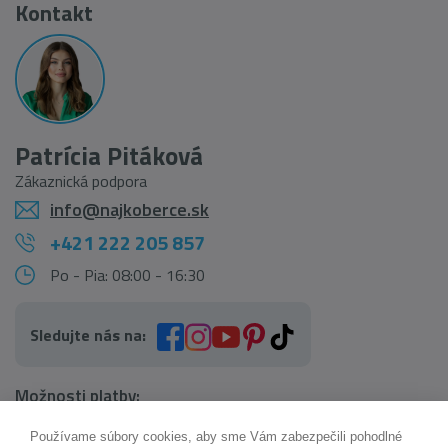
Kontakt
Patrícia Pitáková
Zákaznická podpora
info@najkoberce.sk
+421 222 205 857
Po - Pia: 08:00 - 16:30
Sledujte nás na:
Možnosti platby:
Používame súbory cookies, aby sme Vám zabezpečili pohodlné