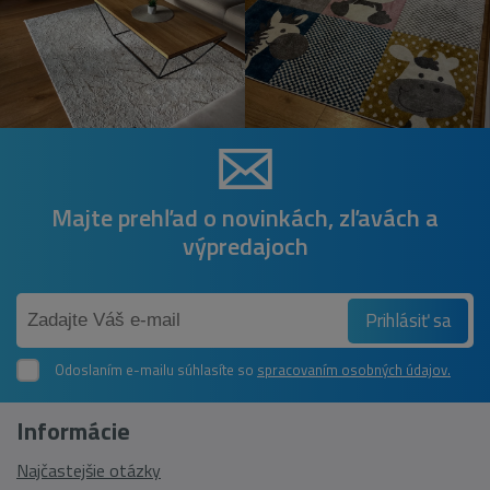
Majte prehľad o novinkách, zľavách a
výpredajoch
Prihlásiť sa
Odoslaním e-mailu súhlasíte so
spracovaním osobných údajov.
Informácie
Najčastejšie otázky