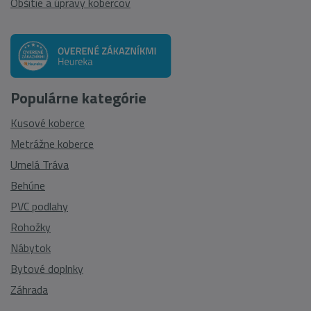
Obšitie a úpravy kobercov
Populárne kategórie
Kusové koberce
Metrážne koberce
Umelá Tráva
Behúne
PVC podlahy
Rohožky
Nábytok
Bytové doplnky
Záhrada