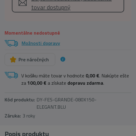
tovar dostupný
Momentálne nedostupné
Možnosti dopravy
Pre náročných
V košíku máte tovar v hodnote
0,00 €
. Nakúpte ešte
za
100,00 €
a získate
dopravu zdarma
.
Kód produktu:
DY-FES-GRANDE-080X150-
ELEGANT.BLU
Záruka:
3 roky
Popis produktu