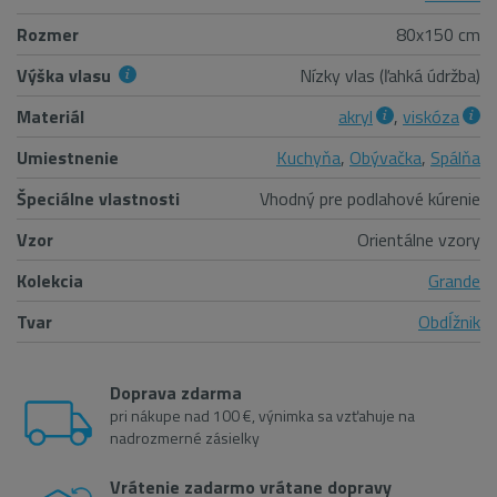
Rozmer
80x150 cm
Výška vlasu
Nízky vlas (ľahká údržba)
Materiál
akryl
,
viskóza
Umiestnenie
Kuchyňa
,
Obývačka
,
Spálňa
Špeciálne vlastnosti
Vhodný pre podlahové kúrenie
Vzor
Orientálne vzory
Kolekcia
Grande
Tvar
Obdĺžnik
Doprava zdarma
pri nákupe nad 100 €, výnimka sa vzťahuje na
nadrozmerné zásielky
Vrátenie zadarmo vrátane dopravy