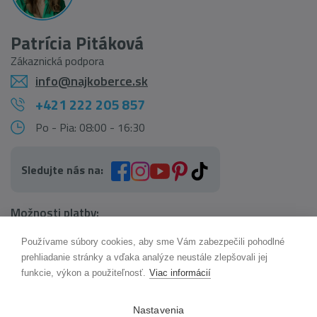
Patrícia Pitáková
Zákaznická podpora
info@najkoberce.sk
+421 222 205 857
Po - Pia: 08:00 - 16:30
Sledujte nás na:
Možnosti platby:
Používame súbory cookies, aby sme Vám zabezpečili pohodlné
AI pomocník Maxík
prehliadanie stránky a vďaka analýze neustále zlepšovali jej
Online
funkcie, výkon a použiteľnosť.
Viac informácií
Možnosti dopravy:
Nastavenia