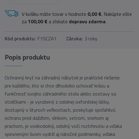
V košíku máte tovar v hodnote
0,00 €
. Nakúpte ešte
za
100,00 €
a získate
dopravu zdarma
.
Kód produktu:
F15CZA1
Záruka:
3 roky
Popis produktu
Ochranný kryt na záhradný nábytok je praktické riešenie
pre každého, kto si chce dlhodobo uchovať krásu a
funkčnosť svojho záhradného stola alebo zostavy so
stoličkami - je vyrobený z odolnej oxfordskej látky,
dostupný v štyroch veľkostiach, poskytuje spoľahlivú
ochranu pred dažďom, slnkom, vetrom, snehom aj
prachom, je vodeodoln
ý, odolný voči roztrhnutiu a vďaka
spevneným švom vydrží aj náročné podmienky, vďaka