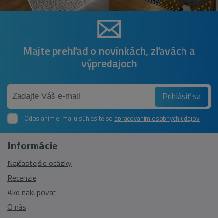
Majte prehľad o novinkách, zľavách a
výpredajoch
Prihlásiť sa
Odoslaním e-mailu súhlasíte so
spracovaním osobných údajov.
Informácie
Najčastejšie otázky
Recenzie
Ako nakupovať
O nás