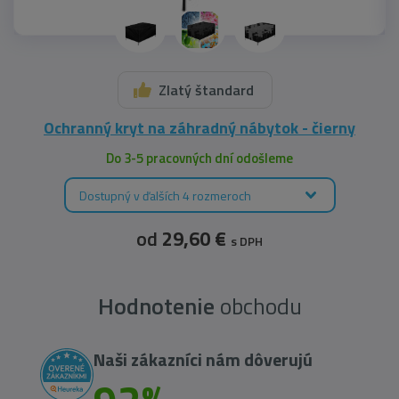
Zlatý štandard
Ochranný kryt na záhradný nábytok - čierny
Do 3-5 pracovných dní odošleme
Dostupný v ďalších 4 rozmeroch
od
29,60 €
s DPH
Hodnotenie
obchodu
Naši zákazníci nám dôverujú