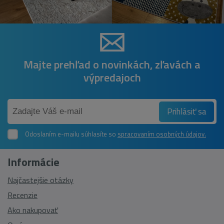
Majte prehľad o novinkách, zľavách a
výpredajoch
Prihlásiť sa
Odoslaním e-mailu súhlasíte so
spracovaním osobných údajov.
Informácie
Najčastejšie otázky
Recenzie
Ako nakupovať