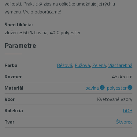
veľkostí. Praktický zips na obliečke umožňuje jej rýchlu
výmenu. Vrelo odporúčame!
Špecifikácia:
zloženie:
60 % bavlna, 40 % polyester
Parametre
Farba
Béžová
,
Ružová
,
Zelená
,
Viacfarebná
Rozmer
45x45 cm
Materiál
bavlna
,
polyester
Vzor
Kvetované vzory
Kolekcia
GOB
Tvar
Štvorec