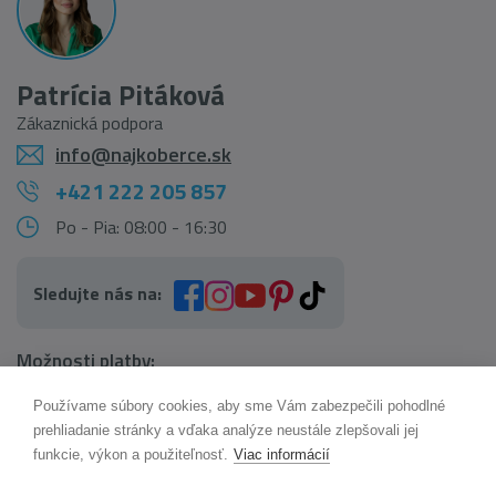
Patrícia Pitáková
Zákaznická podpora
info@najkoberce.sk
+421 222 205 857
Po - Pia: 08:00 - 16:30
Sledujte nás na:
Možnosti platby:
Používame súbory cookies, aby sme Vám zabezpečili pohodlné
AI pomocník Maxík
prehliadanie stránky a vďaka analýze neustále zlepšovali jej
Online
funkcie, výkon a použiteľnosť.
Viac informácií