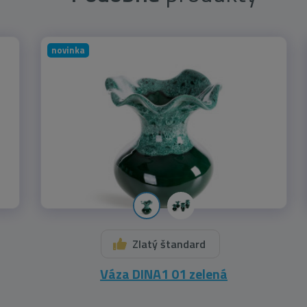
novinka
Zlatý štandard
Váza DINA1 01 zelená