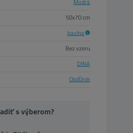
Modrá
50x70 cm
bavlna
Bez vzoru
DINA
Obdĺžnik
radiť s výberom?