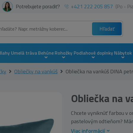
Potrebujete poradiť?
+421 222 205 857
(Po - P
Hľadať
dlahy
Umelá tráva
Behúne
Rohožky
Podlahové doplnky
Nábytok
čky
Obliečky na vankúš
Obliečka na vankúš DINA petr
Obliečka na v
Chcete vyniknúť farbou v or
pastelovým odtieňom? Máme 
Viac informácií