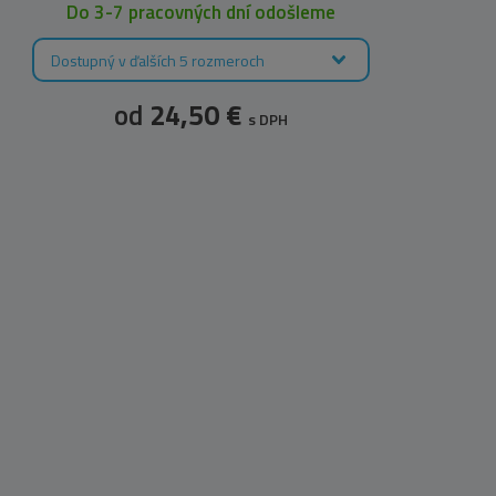
Do 3-7 pracovných dní odošleme
Dostupný v ďalších 5 rozmeroch
D
od
24,50 €
s DPH