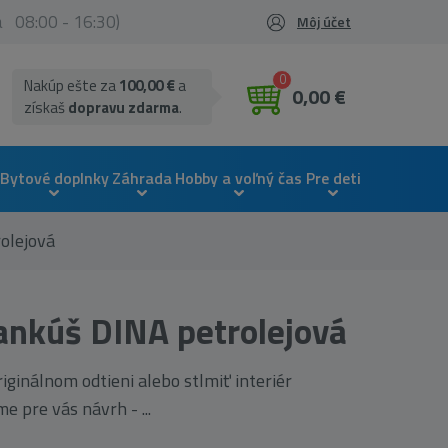
ia 08:00 - 16:30)
Môj účet
0
Nakúp ešte za
100,00 €
a
0,00 €
získaš
dopravu zdarma
.
Bytové doplnky
Záhrada
Hobby a voľný čas
Pre deti
olejová
ankúš DINA petrolejová
iginálnom odtieni alebo stlmiť interiér
pre vás návrh - ...