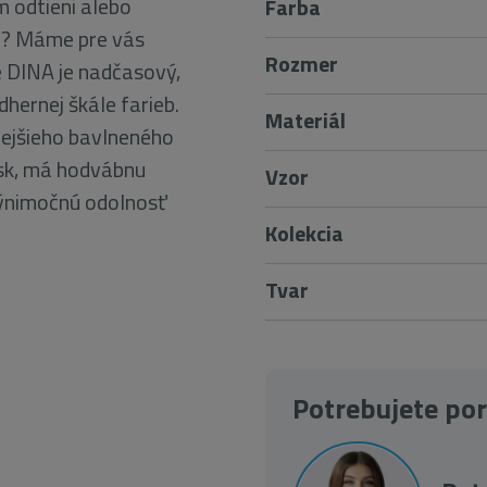
m odtieni alebo
Farba
m? Máme pre vás
Rozmer
e DINA je nadčasový,
hernej škále farieb.
Materiál
nejšieho bavlneného
esk, má hodvábnu
Vzor
výnimočnú odolnosť
Kolekcia
Tvar
Potrebujete po