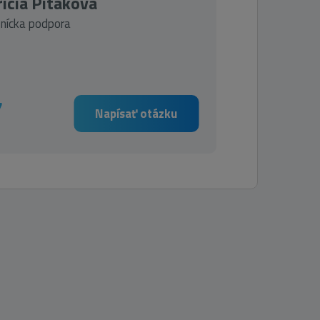
ícia Pitáková
nícka podpora
7
Napísať otázku