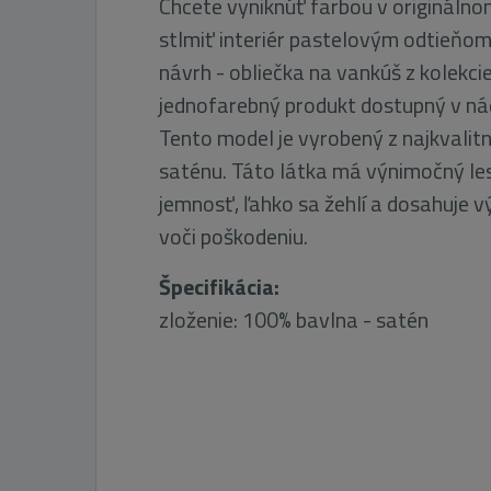
Chcete vyniknúť farbou v originálno
stlmiť interiér pastelovým odtieňo
návrh - obliečka na vankúš z kolekci
jednofarebný produkt dostupný v nád
Tento model je vyrobený z najkvalit
saténu. Táto látka má výnimočný l
jemnosť, ľahko sa žehlí a dosahuje 
voči poškodeniu.
Špecifikácia:
zloženie: 100% bavlna - satén