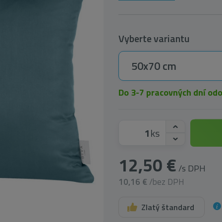
Vyberte variantu
50x70 cm
Do 3-7 pracovných dní od
ks
12,50 €
/s DPH
10,16 €
/bez DPH
Zlatý štandard