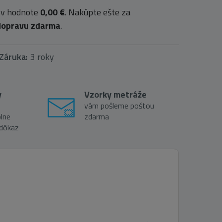
 v hodnote
0,00 €
. Nakúpte ešte za
dopravu zdarma
.
Záruka:
3 roky
y
Vzorky metráže
vám pošleme poštou
lne
zdarma
 dôkaz