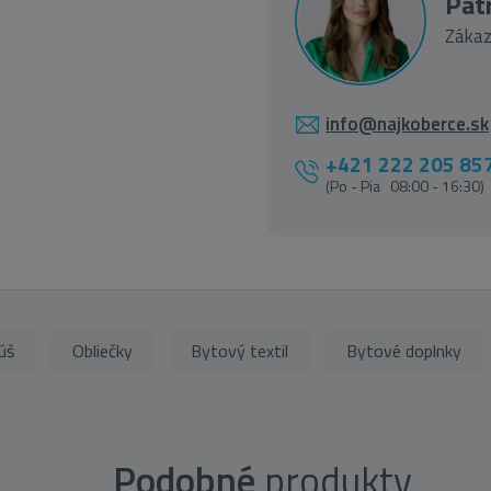
Patr
Zákaz
info@najkoberce.sk
+421 222 205 85
(Po - Pia 08:00 - 16:30)
úš
Obliečky
Bytový textil
Bytové doplnky
Podobné
produkty