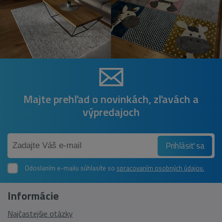
Majte prehľad o novinkách, zľavách a
výpredajoch
Prihlásiť sa
Odoslaním e-mailu súhlasíte so
spracovaním osobných údajov.
Informácie
Najčastejšie otázky