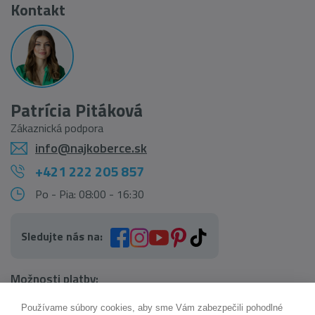
Kontakt
Patrícia Pitáková
Zákaznická podpora
info@najkoberce.sk
+421 222 205 857
Po - Pia: 08:00 - 16:30
Sledujte nás na:
Možnosti platby:
Používame súbory cookies, aby sme Vám zabezpečili pohodlné