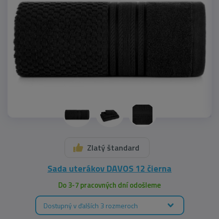
Zlatý štandard
Sada uterákov DAVOS 12 čierna
Do 3-7 pracovných dní odošleme
Dostupný v ďalších 3 rozmeroch