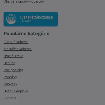
Obšitie a úpravy kobercov
Populárne kategórie
Kusové koberce
Metrážne koberce
Umelá Tráva
Behúne
PVC podlahy
Rohožky
Nábytok
Bytové doplnky
Záhrada