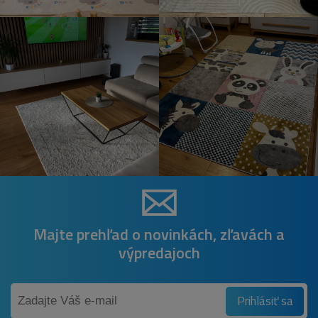
Majte prehľad o novinkách, zľavách a
výpredajoch
Prihlásiť sa