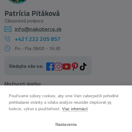
Patrícia Pitáková
Zákaznická podpora
info@najkoberce.sk
+421 222 205 857
Po - Pia: 08:00 - 16:30
Sledujte nás na:
Možnosti platby:
Používame súbory cookies, aby sme Vám zabezpečili pohodlné
AI pomocník Maxík
prehliadanie stránky a vďaka analýze neustále zlepšovali jej
Online
funkcie, výkon a použiteľnosť.
Viac informácií
Možnosti dopravy:
Nastavenia