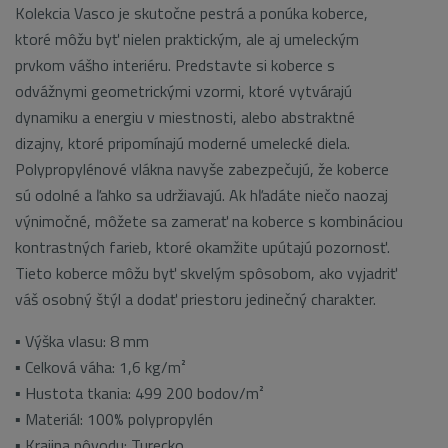
Kolekcia Vasco je skutočne pestrá a ponúka koberce,
ktoré môžu byť nielen praktickým, ale aj umeleckým
prvkom vášho interiéru. Predstavte si koberce s
odvážnymi geometrickými vzormi, ktoré vytvárajú
dynamiku a energiu v miestnosti, alebo abstraktné
dizajny, ktoré pripomínajú moderné umelecké diela.
Polypropylénové vlákna navyše zabezpečujú, že koberce
sú odolné a ľahko sa udržiavajú. Ak hľadáte niečo naozaj
výnimočné, môžete sa zamerať na koberce s kombináciou
kontrastných farieb, ktoré okamžite upútajú pozornosť.
Tieto koberce môžu byť skvelým spôsobom, ako vyjadriť
váš osobný štýl a dodať priestoru jedinečný charakter.
▪ Výška vlasu: 8 mm
▪ Celková váha: 1,6 kg/m²
▪ Hustota tkania: 499 200 bodov/m²
▪ Materiál: 100% polypropylén
▪ Krajina pôvodu: Turecko