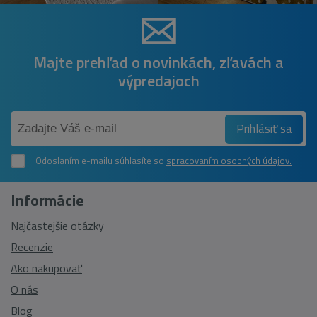
Majte prehľad o novinkách, zľavách a
výpredajoch
Prihlásiť sa
Odoslaním e-mailu súhlasíte so
spracovaním osobných údajov.
Informácie
Najčastejšie otázky
Recenzie
Ako nakupovať
O nás
Blog