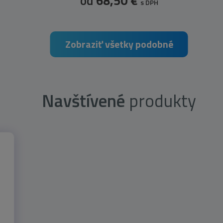
od
68,50 €
s DPH
Zobraziť všetky podobné
Navštívené
produkty