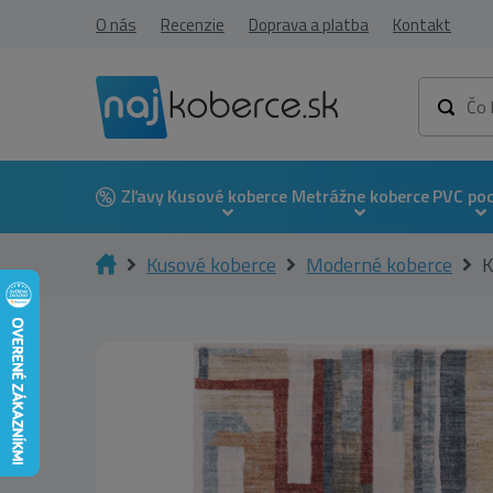
O nás
Recenzie
Doprava a platba
Kontakt
Zľavy
Kusové koberce
Metrážne koberce
PVC po
Kusové koberce
Moderné koberce
K