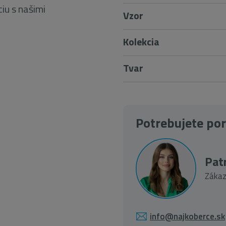
iu s našimi
Vzor
Kolekcia
Tvar
Potrebujete po
Patr
Zákaz
info@najkoberce.sk