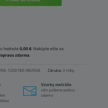
 v hodnote
0,00 €
. Nakúpte ešte za
dopravu zdarma
.
RIA-120X160-MUSSA
Záruka:
3 roky
y
Vzorky metráže
vám pošleme poštou
lne
zdarma
 dôkaz