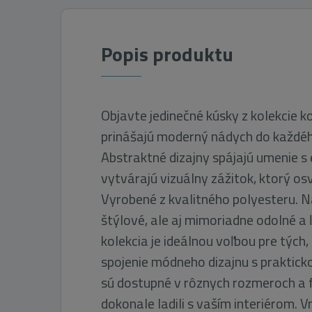
Popis produktu
Objavte jedinečné kúsky z kolekcie k
prinášajú moderný nádych do každého
Abstraktné dizajny spájajú umenie s
vytvárajú vizuálny zážitok, ktorý os
Vyrobené z kvalitného polyesteru. N
štýlové, ale aj mimoriadne odolné a 
kolekcia je ideálnou voľbou pre tých, 
spojenie módneho dizajnu s praktick
sú dostupné v rôznych rozmeroch a 
dokonale ladili s vaším interiérom. 