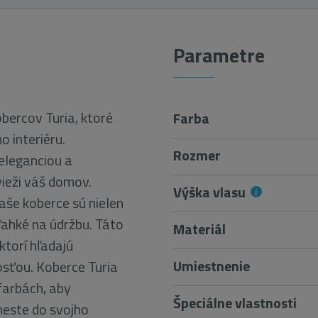
Parametre
obercov Turia, ktoré
Farba
 interiéru.
Rozmer
 eleganciou a
vieži váš domov.
Výška vlasu
aše koberce sú nielen
ľahké na údržbu. Táto
Materiál
ktorí hľadajú
Umiestnenie
osťou. Koberce Turia
farbách, aby
Špeciálne vlastnosti
Vneste do svojho