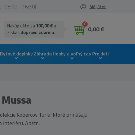
ia 08:00 - 16:30)
Môj účet
0
Nakúp ešte za
100,00 €
a
0,00 €
získaš
dopravu zdarma
.
Bytové doplnky
Záhrada
Hobby a voľný čas
Pre deti
a Mussa
olekcie kobercov Turia, ktoré prinášajú
nteriéru. Abstr...