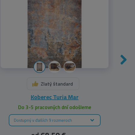
Zlatý štandard
Koberec Turia Mar
Do 3-5 pracovných dní odošleme
Dostupný v ďalších 9 rozmeroch
D