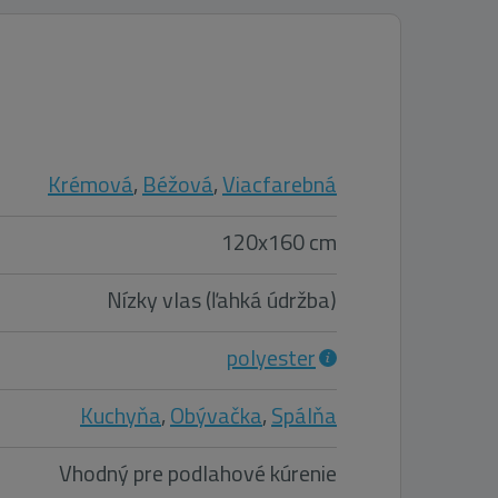
Krémová
,
Béžová
,
Viacfarebná
120x160 cm
Nízky vlas (ľahká údržba)
polyester
Kuchyňa
,
Obývačka
,
Spálňa
Vhodný pre podlahové kúrenie