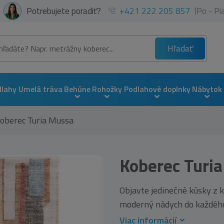
Potrebujete poradiť?
+421 222 205 857
(Po - P
Hľadať
dlahy
Umelá tráva
Behúne
Rohožky
Podlahové doplnky
Nábytok
oberec Turia Mussa
Koberec Turi
Objavte jedinečné kúsky z k
moderný nádych do každého i
Viac informácií