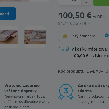
100,50 €
nosti
/s DPH
81,71 €
/bez DPH
Zlatý štandard
V košíku máte tovar
100,00 €
a získate
Kód produktu:
DY-BAD-TU
Vrátenie zadarmo
Záruka na 3 rok
vrátane dopravy
zdarma
Nevyhovuje farba? Tovar
Našim produktom p
môžete bezdôvodne vrátiť,
dôverujeme a tu je
pošleme kuriéra