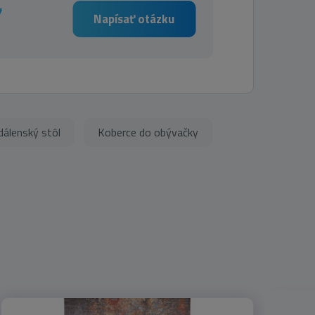
7
Napísať otázku
dálenský stôl
Koberce do obývačky