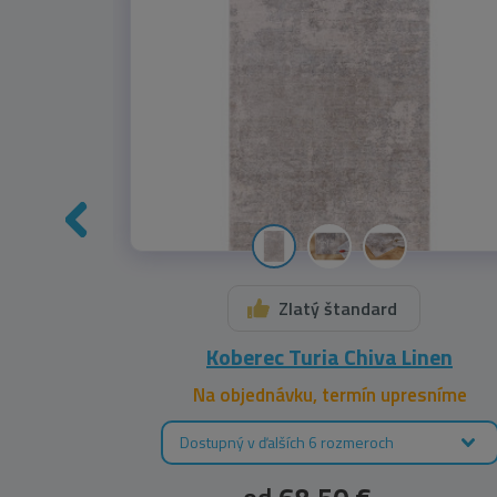
Zlatý štandard
A
Koberec Turia Chiva Linen
leme
Na objednávku, termín upresníme
Dostupný v ďalších 6 rozmeroch