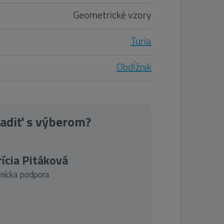
Geometrické vzory
Turia
Obdĺžnik
radiť s výberom?
ícia Pitáková
nícka podpora