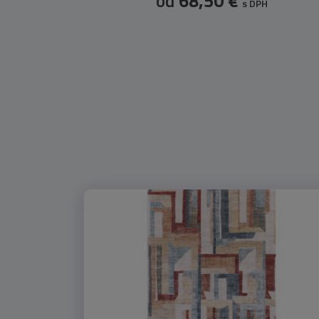
od
68,50 €
s DPH