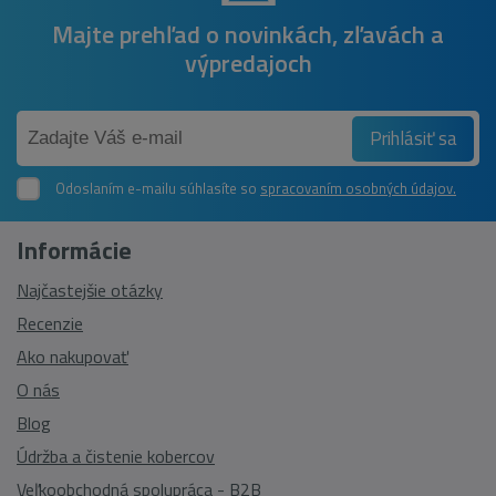
Majte prehľad o novinkách, zľavách a
výpredajoch
Prihlásiť sa
Odoslaním e-mailu súhlasíte so
spracovaním osobných údajov.
Informácie
Najčastejšie otázky
Recenzie
Ako nakupovať
O nás
Blog
Údržba a čistenie kobercov
Veľkoobchodná spolupráca - B2B