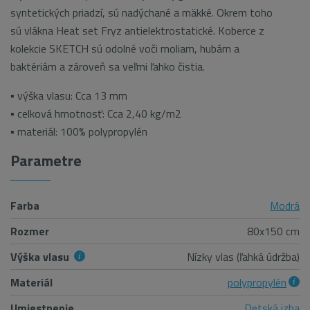
syntetických priadzí, sú nadýchané a mäkké. Okrem toho
sú vlákna Heat set Fryz antielektrostatické. Koberce z
kolekcie SKETCH sú odolné voči moliam, hubám a
baktériám a zároveň sa veľmi ľahko čistia.
▪ výška vlasu: Cca 13 mm
▪ celková hmotnosť: Cca 2,40 kg/m2
▪ materiál: 100% polypropylén
Parametre
Farba
Modrá
Rozmer
80x150 cm
Výška vlasu
Nízky vlas (ľahká údržba)
Materiál
polypropylén
Umiestnenie
Detská izba