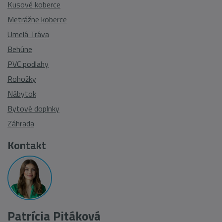
Kusové koberce
Metrážne koberce
Umelá Tráva
Behúne
PVC podlahy
Rohožky
Nábytok
Bytové doplnky
Záhrada
Kontakt
Patrícia Pitáková