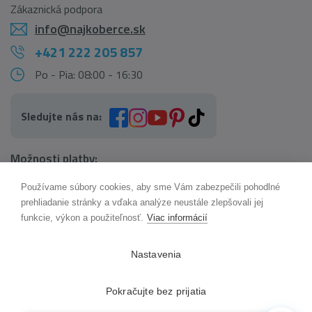
Zákaznická podpora
info@najkoberce.sk
+421 222 205 857
Po - Pia: 08:00 - 16:30
Sledujte nás na:
Možnosti platby:
Používame súbory cookies, aby sme Vám zabezpečili pohodlné
AI pomocník Maxík
prehliadanie stránky a vďaka analýze neustále zlepšovali jej
Online
funkcie, výkon a použiteľnosť.
Viac informácií
Možnosti dopravy:
Nastavenia
Pokračujte bez prijatia