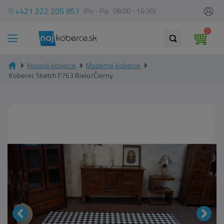
+421 222 205 857
(Po - Pia 08:00 - 16:30)
0
Kusové koberce
Moderné koberce
Koberec Sketch F763 Bielo/Čierny