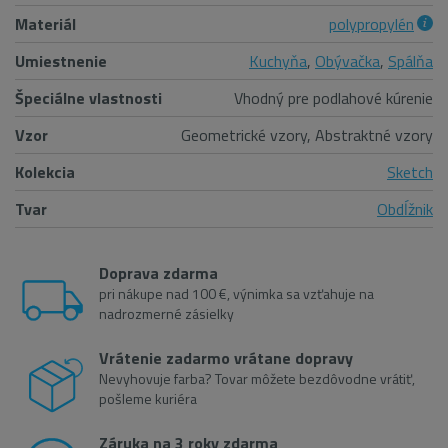
Materiál
polypropylén
Umiestnenie
Kuchyňa
,
Obývačka
,
Spálňa
Špeciálne vlastnosti
Vhodný pre podlahové kúrenie
Vzor
Geometrické vzory, Abstraktné vzory
Kolekcia
Sketch
Tvar
Obdĺžnik
Doprava zdarma
pri nákupe nad 100 €, výnimka sa vzťahuje na
nadrozmerné zásielky
Vrátenie zadarmo vrátane dopravy
Nevyhovuje farba? Tovar môžete bezdôvodne vrátiť,
pošleme kuriéra
Záruka na 3 roky zdarma