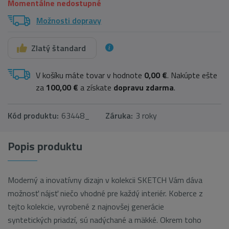
Momentálne nedostupné
Možnosti dopravy
Zlatý štandard
V košíku máte tovar v hodnote
0,00 €
. Nakúpte ešte
za
100,00 €
a získate
dopravu zdarma
.
Kód produktu:
63448_
Záruka:
3 roky
Popis produktu
Moderný a inovatívny dizajn v kolekcii SKETCH Vám dáva
možnosť nájsť niečo vhodné pre každý interiér. Koberce z
tejto kolekcie, vyrobené z najnovšej generácie
syntetických priadzí, sú nadýchané a mäkké. Okrem toho