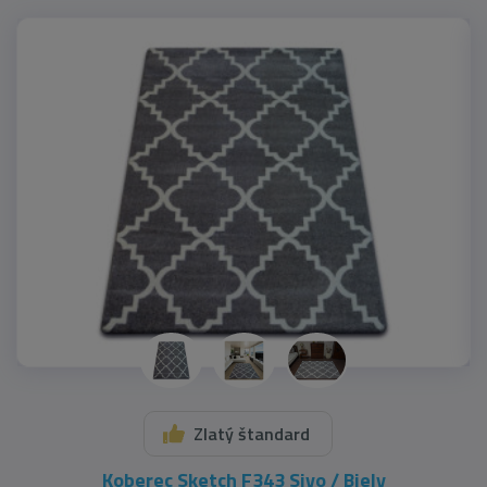
Zlatý štandard
Koberec Sketch F343 Sivo / Biely