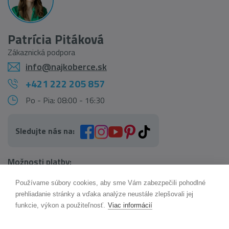
Patrícia Pitáková
Zákaznická podpora
info@najkoberce.sk
+421 222 205 857
Po - Pia: 08:00 - 16:30
Sledujte nás na:
Možnosti platby:
Používame súbory cookies, aby sme Vám zabezpečili pohodlné
AI pomocník Maxík
prehliadanie stránky a vďaka analýze neustále zlepšovali jej
Online
funkcie, výkon a použiteľnosť.
Viac informácií
Možnosti dopravy: