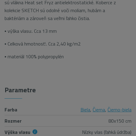
sú vlákna Heat set Fryz antielektrostatické. Koberce z
kolekcie SKETCH sú odolné voči moliam, hubám a
baktériám a zároveň sa veľmi ľahko čistia.
▪ výška vlasu:. Cca 13 mm
▪ Celková hmotnosť:. Cca 2,40 kg/m2
▪ materiál 100% polypropylén
Parametre
Farba
Biela
,
Čierna
,
Čierno-biela
Rozmer
80x150 cm
Výška vlasu
Nízky vlas (ľahká údržba)