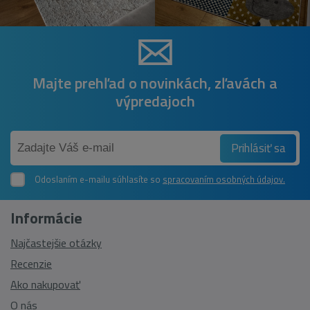
Majte prehľad o novinkách, zľavách a
výpredajoch
Prihlásiť sa
Odoslaním e-mailu súhlasíte so
spracovaním osobných údajov.
Informácie
Najčastejšie otázky
Recenzie
Ako nakupovať
O nás