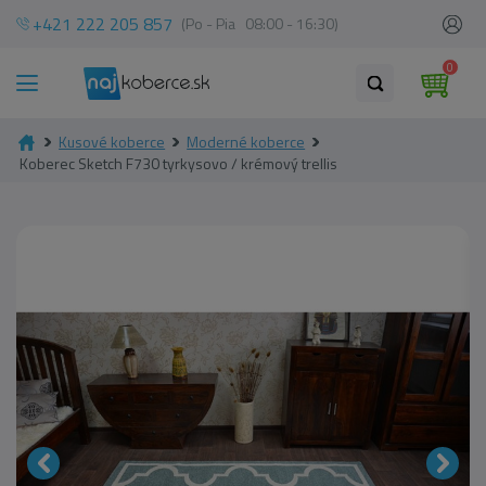
+421 222 205 857
(Po - Pia 08:00 - 16:30)
0
Kusové koberce
Moderné koberce
Koberec Sketch F730 tyrkysovo / krémový trellis