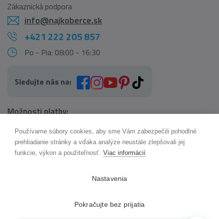
Zákaznická podpora
info@najkoberce.sk
+421 222 205 857
Po - Pia: 08:00 - 16:30
Sledujte nás na:
Možnosti platby:
Používame súbory cookies, aby sme Vám zabezpečili pohodlné
AI pomocník Maxík
prehliadanie stránky a vďaka analýze neustále zlepšovali jej
Online
funkcie, výkon a použiteľnosť.
Viac informácií
Možnosti dopravy:
Nastavenia
Pokračujte bez prijatia