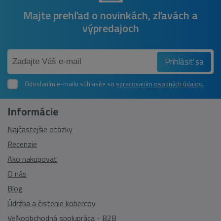
Majte prehľad o novinkách, zľavách a
výpredajoch
Prihlásiť sa
Odoslaním e-mailu súhlasíte so
spracovaním osobných údajov.
Informácie
Najčastejšie otázky
Recenzie
Ako nakupovať
O nás
Blog
Údržba a čistenie kobercov
Veľkoobchodná spolupráca - B2B