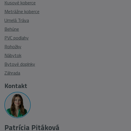
Kusové koberce
Metrážne koberce
Umelá Tráva
Behúne
PVC podlahy
Rohožky
Nábytok
Bytové doplnky
Záhrada
Kontakt
Patrícia Pitáková