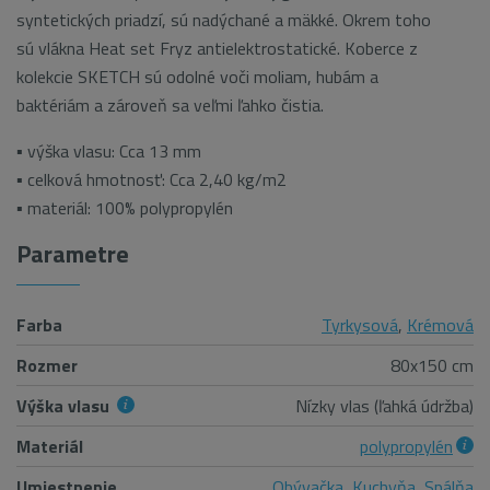
syntetických priadzí, sú nadýchané a mäkké. Okrem toho
sú vlákna Heat set Fryz antielektrostatické. Koberce z
kolekcie SKETCH sú odolné voči moliam, hubám a
baktériám a zároveň sa veľmi ľahko čistia.
▪ výška vlasu: Cca 13 mm
▪ celková hmotnosť: Cca 2,40 kg/m2
▪ materiál: 100% polypropylén
Parametre
Farba
Tyrkysová
,
Krémová
Rozmer
80x150 cm
Výška vlasu
Nízky vlas (ľahká údržba)
Materiál
polypropylén
Umiestnenie
Obývačka
,
Kuchyňa
,
Spálňa