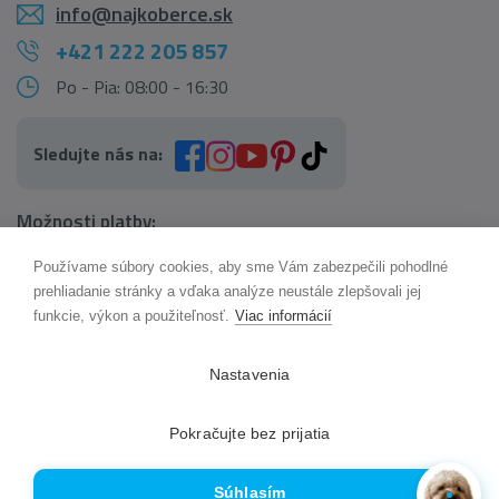
info@najkoberce.sk
+421 222 205 857
Po - Pia: 08:00 - 16:30
Sledujte nás na:
Možnosti platby:
Používame súbory cookies, aby sme Vám zabezpečili pohodlné
AI pomocník Maxík
prehliadanie stránky a vďaka analýze neustále zlepšovali jej
Online
funkcie, výkon a použiteľnosť.
Viac informácií
Možnosti dopravy:
Nastavenia
Pokračujte bez prijatia
Súhlasím