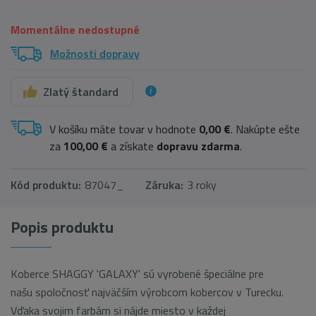
Momentálne nedostupné
Možnosti dopravy
Zlatý štandard
V košíku máte tovar v hodnote
0,00 €
. Nakúpte ešte
za
100,00 €
a získate
dopravu zdarma
.
Kód produktu:
87047_
Záruka:
3 roky
Popis produktu
Koberce SHAGGY 'GALAXY' sú vyrobené špeciálne pre
našu spoločnosť najväčším výrobcom kobercov v Turecku.
Vďaka svojim farbám si nájde miesto v každej