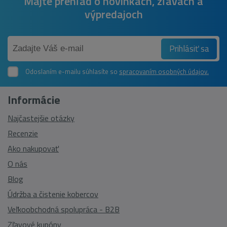
Majte prehľad o novinkách, zľavách a
výpredajoch
Prihlásiť sa
Odoslaním e-mailu súhlasíte so
spracovaním osobných údajov.
Informácie
Najčastejšie otázky
Recenzie
Ako nakupovať
O nás
Blog
Údržba a čistenie kobercov
Veľkoobchodná spolupráca - B2B
Zľavové kupóny