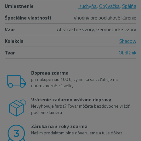
Umiestnenie
Kuchyňa
,
Obývačka
,
Spálňa
Špeciálne vlastnosti
Vhodný pre podlahové kúrenie
Vzor
Abstraktné vzory, Geometrické vzory
Kolekcia
Shadow
Tvar
Obdĺžnik
Doprava zdarma
pri nákupe nad 100 €, výnimka sa vzťahuje na
nadrozmerné zásielky
Vrátenie zadarmo vrátane dopravy
Nevyhovuje farba? Tovar môžete bezdôvodne vrátiť,
pošleme kuriéra
Záruka na 3 roky zdarma
Našim produktom plne dôverujeme a tu je dôkaz