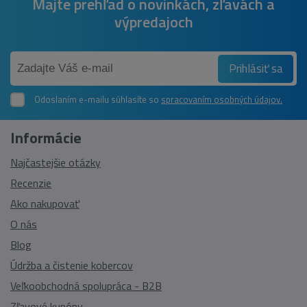
Majte prehľad o novinkách, zľavách a
výpredajoch
Prihlásiť sa
Odoslaním e-mailu súhlasíte so
spracovaním osobných údajov.
Informácie
Najčastejšie otázky
Recenzie
Ako nakupovať
O nás
Blog
Údržba a čistenie kobercov
Veľkoobchodná spolupráca - B2B
Zľavové kupóny