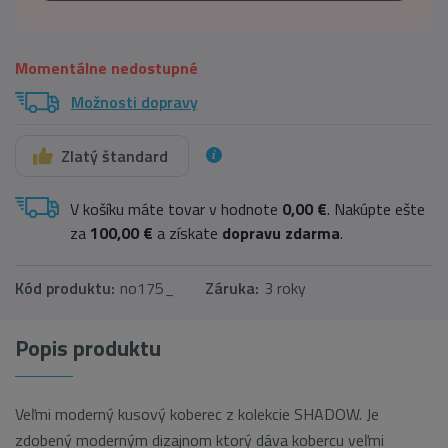
Momentálne nedostupné
Možnosti dopravy
Zlatý štandard
V košíku máte tovar v hodnote
0,00 €
. Nakúpte ešte
za
100,00 €
a získate
dopravu zdarma
.
Kód produktu:
no175_
Záruka:
3 roky
Popis produktu
Veľmi moderný kusový koberec z kolekcie SHADOW. Je
zdobený moderným dizajnom ktorý dáva kobercu veľmi