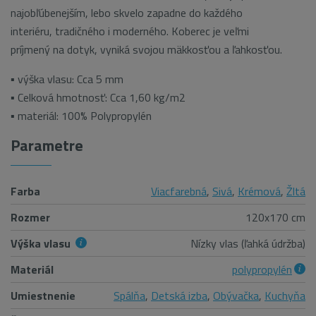
najobľúbenejším, lebo skvelo zapadne do každého
interiéru, tradičného i moderného. Koberec je veľmi
príjmený na dotyk, vyniká svojou mäkkosťou a ľahkosťou.
▪ výška vlasu: Cca 5 mm
▪ Celková hmotnosť: Cca 1,60 kg/m2
▪ materiál: 100% Polypropylén
Parametre
Farba
Viacfarebná
,
Sivá
,
Krémová
,
Žltá
Rozmer
120x170 cm
Výška vlasu
Nízky vlas (ľahká údržba)
Materiál
polypropylén
Umiestnenie
Spálňa
,
Detská izba
,
Obývačka
,
Kuchyňa