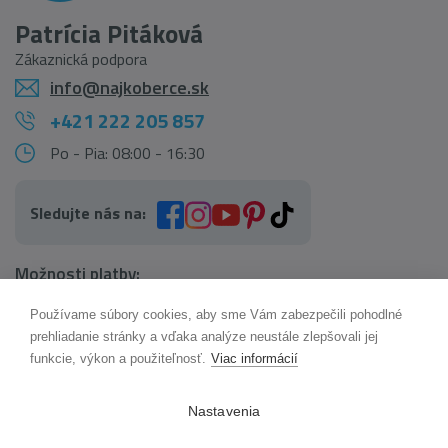
Patrícia Pitáková
Zákaznická podpora
info@najkoberce.sk
+421 222 205 857
Po - Pia: 08:00 - 16:30
Sledujte nás na:
Možnosti platby:
Používame súbory cookies, aby sme Vám zabezpečili pohodlné
AI pomocník Maxík
prehliadanie stránky a vďaka analýze neustále zlepšovali jej
Online
funkcie, výkon a použiteľnosť.
Viac informácií
Možnosti dopravy:
Nastavenia