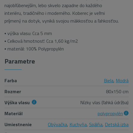
najobľúbenejším, lebo skvelo zapadne do každého
interiéru, tradičného i moderného. Koberec je veľmi
príjmený na dotyk, vyniká svojou mäkkosťou a ľahkosťou.
▪ výška vlasu: Cca 5 mm
▪ Celková hmotnosť: Cca 1,60 kg/m2
▪ materiál: 100% Polypropylén
Parametre
Farba
Biela
,
Modrá
Rozmer
80x150 cm
Výška vlasu
Nízky vlas (ľahká údržba)
Materiál
polypropylén
Umiestnenie
Obývačka
,
Kuchyňa
,
Spálňa
,
Detská izba