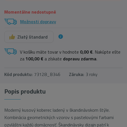
Momentálne nedostupné
Možnosti dopravy
Zlatý štandard
V košíku máte tovar v hodnote
0,00 €
. Nakúpte ešte
za
100,00 €
a získate
dopravu zdarma
.
Kód produktu:
73128_B346
Záruka:
3 roky
Popis produktu
Moderný kusový koberec ladený v škandinávskom štýle.
Kombinácia geometrických vzorov s pastelovými farbami
ozvláštni každú domácnosť. Škandinávsky dizajn patrí k