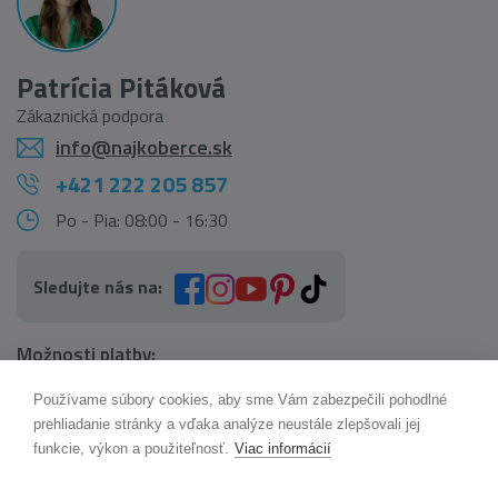
Patrícia Pitáková
Zákaznická podpora
info@najkoberce.sk
+421 222 205 857
Po - Pia: 08:00 - 16:30
Sledujte nás na:
Možnosti platby:
Používame súbory cookies, aby sme Vám zabezpečili pohodlné
AI pomocník Maxík
prehliadanie stránky a vďaka analýze neustále zlepšovali jej
Online
funkcie, výkon a použiteľnosť.
Viac informácií