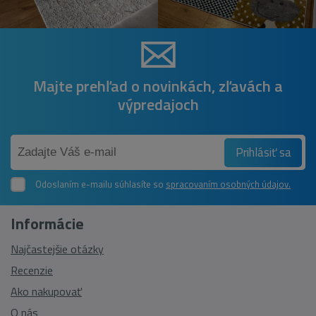
Majte prehľad o novinkách, zľavách a
výpredajoch
Prihlásiť sa
Odoslaním e-mailu súhlasíte so
spracovaním osobných údajov.
Informácie
Najčastejšie otázky
Recenzie
Ako nakupovať
O nás