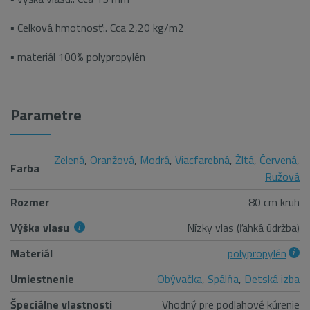
▪ Celková hmotnosť:. Cca 2,20 kg/m2
▪ materiál 100% polypropylén
Parametre
Zelená
,
Oranžová
,
Modrá
,
Viacfarebná
,
Žltá
,
Červená
,
Farba
Ružová
Rozmer
80 cm kruh
Výška vlasu
Nízky vlas (ľahká údržba)
Materiál
polypropylén
Umiestnenie
Obývačka
,
Spálňa
,
Detská izba
Špeciálne vlastnosti
Vhodný pre podlahové kúrenie