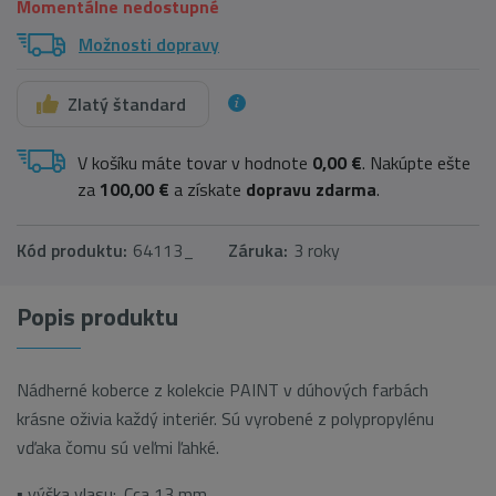
Momentálne nedostupné
Možnosti dopravy
Zlatý štandard
V košíku máte tovar v hodnote
0,00 €
. Nakúpte ešte
za
100,00 €
a získate
dopravu zdarma
.
Kód produktu:
64113_
Záruka:
3 roky
Popis produktu
Nádherné koberce z kolekcie PAINT v dúhových farbách
krásne oživia každý interiér. Sú vyrobené z polypropylénu
vďaka čomu sú veľmi ľahké.
▪ výška vlasu:. Cca 13 mm