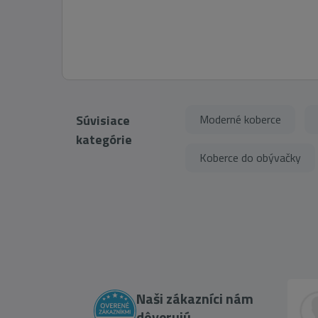
Súvisiace
Moderné koberce
kategórie
Koberce do obývačky
Naši zákazníci nám
dôverujú