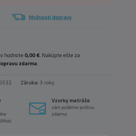
Možnosti dopravy
 v hodnote
0,00 €
. Nakúpte ešte za
dopravu zdarma
.
5532
Záruka:
3 roky
y
Vzorky metráže
vám pošleme poštou
lne
zdarma
 dôkaz