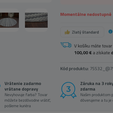
Momentálne nedostupné
Zlatý štandard
V košíku máte tovar
100,00 €
a získate
Kód produktu:
75532_@7
Vrátenie zadarmo
Záruka na 3 rok
vrátane dopravy
zdarma
Nevyhovuje farba? Tovar
Našim produktom p
môžete bezdôvodne vrátiť,
dôverujeme a tu je
pošleme kuriéra