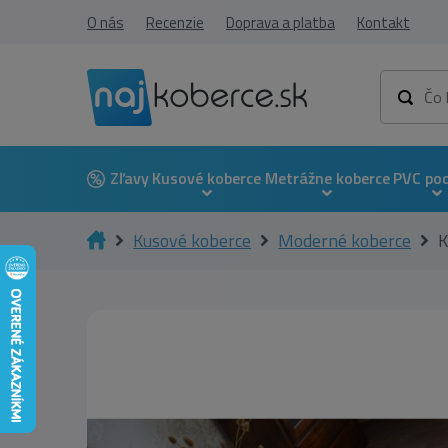
O nás
Recenzie
Doprava a platba
Kontakt
Zľavy
Kusové koberce
Metrážne koberce
PVC po
Kusové koberce
Moderné koberce
K