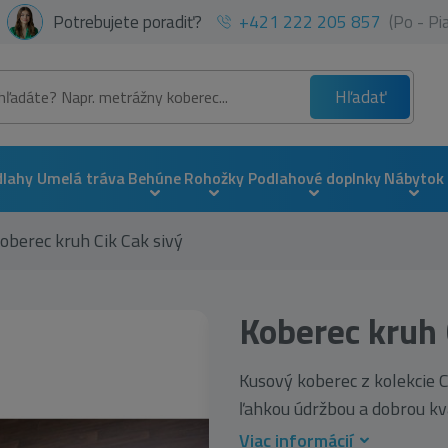
Potrebujete poradiť?
+421 222 205 857
(Po - P
Hľadať
dlahy
Umelá tráva
Behúne
Rohožky
Podlahové doplnky
Nábytok
oberec kruh Cik Cak sivý
Koberec kruh 
Kusový koberec z kolekcie
ľahkou údržbou a dobrou kval
Viac informácií