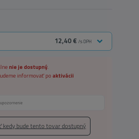
12,40 €
/s DPH
álne
nie je dostupný
.
 budeme informovať po
aktivácii
eť kedy bude tento tovar dostupný