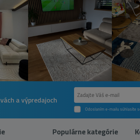
avách a výpredajoch
Odoslaním e-mailu súhlasíte 
ie
Populárne kategórie
K