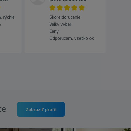
, rýchle
Skore dorucenie
e
Velky vyber
Ceny
Odporucam, vsetko ok
rce
Zobraziť profil