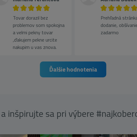
Tovar dorazil bez
Prehľadná stránka
problemov som spokojna
dodanie, obšívani
a velmi pekny tovar
zadarmo
,ďakujem pekne urcite
nakupim u vas znova.
Ďalšie hodnotenia
a inšpirujte sa pri výbere #najkobe