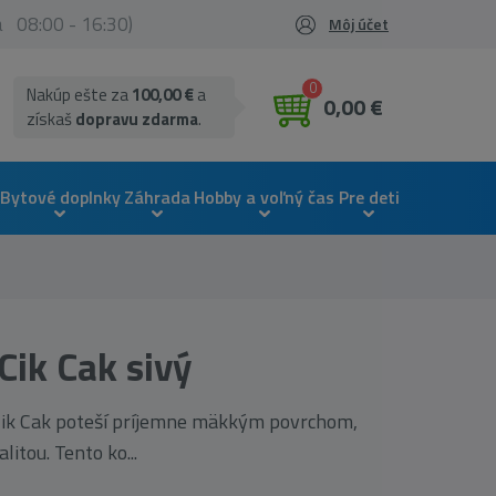
ia 08:00 - 16:30)
Môj účet
0
Nakúp ešte za
100,00 €
a
0,00 €
získaš
dopravu zdarma
.
Bytové doplnky
Záhrada
Hobby a voľný čas
Pre deti
Cik Cak sivý
 Cik Cak poteší príjemne mäkkým povrchom,
itou. Tento ko...