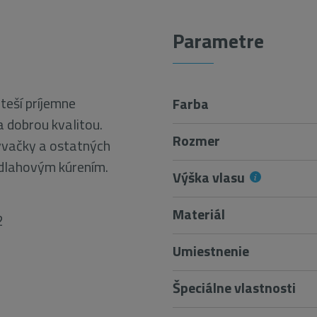
Parametre
teší príjemne
Farba
 dobrou kvalitou.
Rozmer
bývačky a ostatných
odlahovým kúrením.
Výška vlasu
Materiál
2
Umiestnenie
Špeciálne vlastnosti