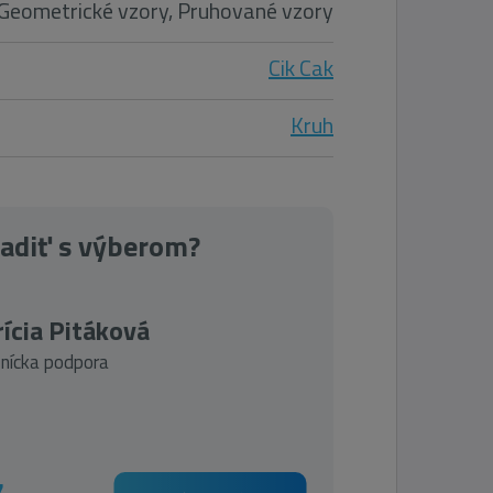
Geometrické vzory, Pruhované vzory
Cik Cak
Kruh
radiť s výberom?
ícia Pitáková
nícka podpora
7