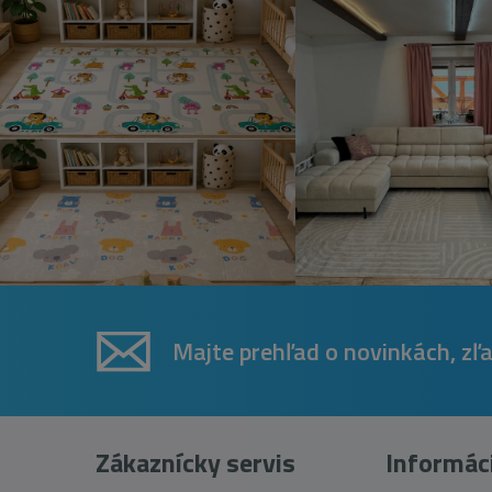
Majte prehľad o novinkách, zľ
Zákaznícky servis
Informác