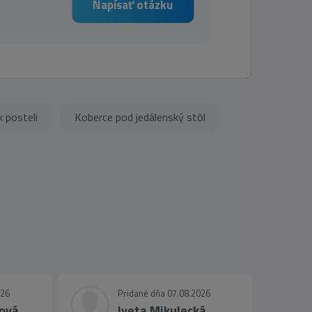
Napísať otázku
 posteli
Koberce pod jedálenský stôl
026
Pridané dňa 07.08.2026
ová
Iveta Mikulecká