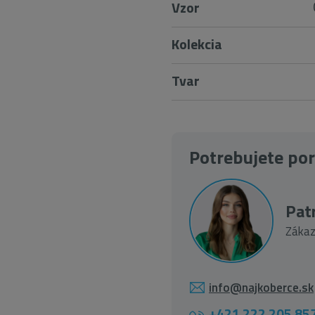
Vzor
Kolekcia
Tvar
Potrebujete po
Patr
Zákaz
info@najkoberce.sk
+421 222 205 85