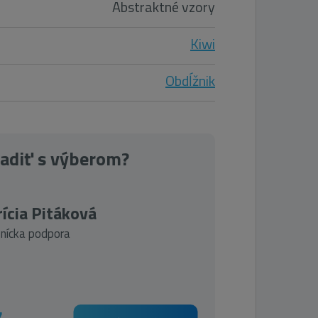
Abstraktné vzory
Kiwi
Obdĺžnik
radiť s výberom?
ícia Pitáková
nícka podpora
7