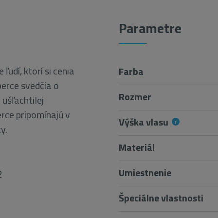
Parametre
ľudí, ktorí si cenia
Farba
berce svedčia o
Rozmer
ušľachtilej
erce pripomínajú v
Výška vlasu
ty.
Materiál
Umiestnenie
2
Špeciálne vlastnosti