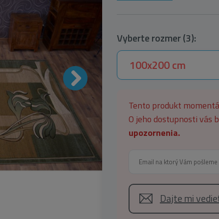
Vyberte rozmer (3):
100x200 cm
Tento produkt moment
O jeho dostupnosti vás
upozornenia.
Dajte mi vedi