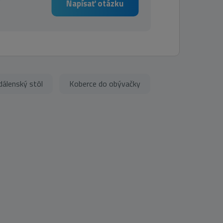
Napísať otázku
dálenský stôl
Koberce do obývačky