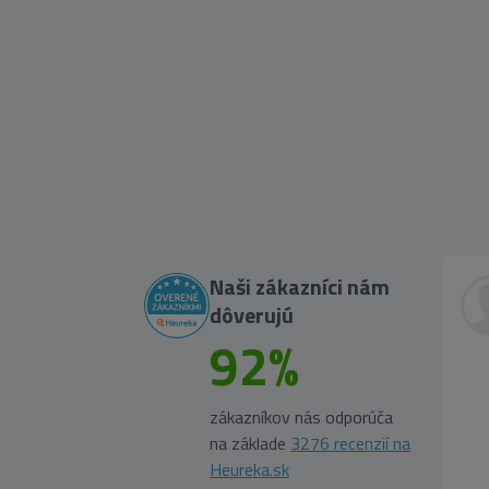
Naši zákazníci nám
dôverujú
92%
zákazníkov nás odporúča
na základe
3276 recenzií na
Heureka.sk