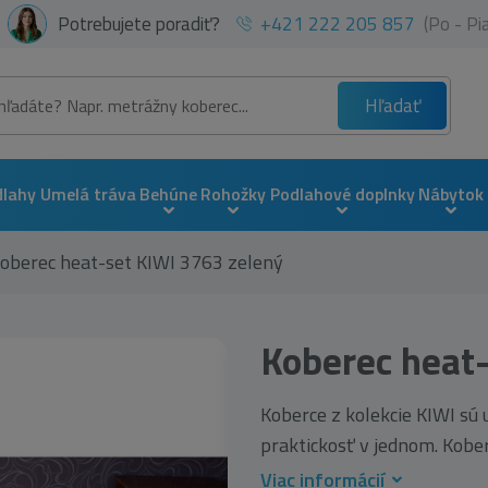
Potrebujete poradiť?
+421 222 205 857
(Po - P
Hľadať
dlahy
Umelá tráva
Behúne
Rohožky
Podlahové doplnky
Nábytok
oberec heat-set KIWI 3763 zelený
Koberec heat
Koberce z kolekcie KIWI sú u
praktickosť v jednom. Koberc
Viac informácií