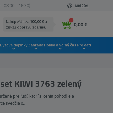
ia 08:00 - 16:30)
Môj účet
0
Nakúp ešte za
100,00 €
a
0,00 €
získaš
dopravu zdarma
.
Bytové doplnky
Záhrada
Hobby a voľný čas
Pre deti
-set KIWI 3763 zelený
rčené pre ľudí, ktorí si cenia pohodlie a
e svedčia o...