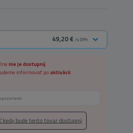
49,20 €
/s DPH
álne
nie je dostupný
.
 budeme informovať po
aktivácii
eť kedy bude tento tovar dostupný