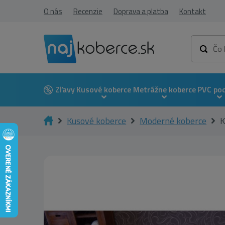
O nás
Recenzie
Doprava a platba
Kontakt
Zľavy
Kusové koberce
Metrážne koberce
PVC po
Kusové koberce
Moderné koberce
K