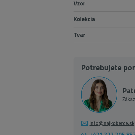
Vzor
Kolekcia
Tvar
Potrebujete po
Patr
Zákaz
info@najkoberce.sk
+421 222 205 85