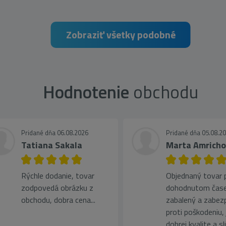
Zobraziť všetky podobné
Hodnotenie
obchodu
Pridané dňa 06.08.2026
Pridané dňa 05.08.2
Tatiana Sakala
Marta Amrich
Rýchle dodanie, tovar
Objednaný tovar pr
zodpovedá obrázku z
dohodnutom čase
obchodu, dobra cena...
zabalený a zabez
proti poškodeniu, 
dobrej kvalite a s