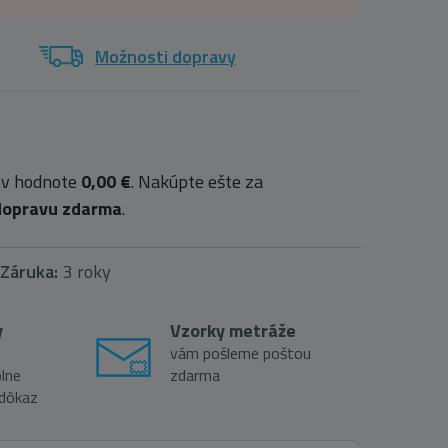
Možnosti dopravy
 v hodnote
0,00 €
. Nakúpte ešte za
dopravu zdarma
.
Záruka:
3 roky
y
Vzorky metráže
vám pošleme poštou
lne
zdarma
 dôkaz