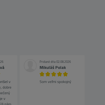
026
Pridané dňa 02.08.2026
ová
Mikuláš Polak
išiel v
Som veľmi spokojný
, dobre
pečený
je v
lúži nám