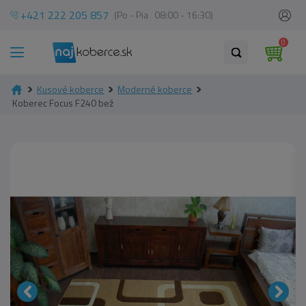
+421 222 205 857
(Po - Pia 08:00 - 16:30)
0
Kusové koberce
Moderné koberce
Koberec Focus F240 bež