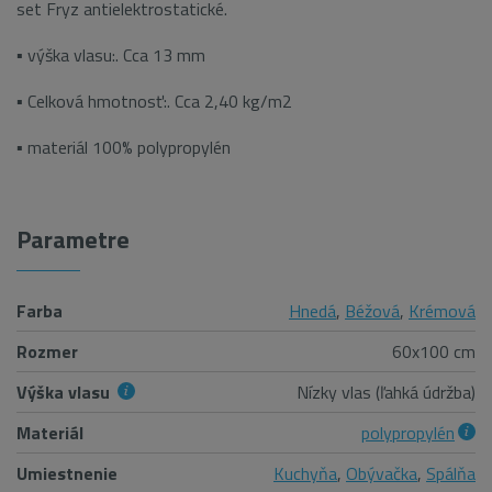
set Fryz antielektrostatické.
▪ výška vlasu:. Cca 13 mm
▪ Celková hmotnosť:. Cca 2,40 kg/m2
▪ materiál 100% polypropylén
Parametre
Farba
Hnedá
,
Béžová
,
Krémová
Rozmer
60x100 cm
Výška vlasu
Nízky vlas (ľahká údržba)
Materiál
polypropylén
Umiestnenie
Kuchyňa
,
Obývačka
,
Spálňa