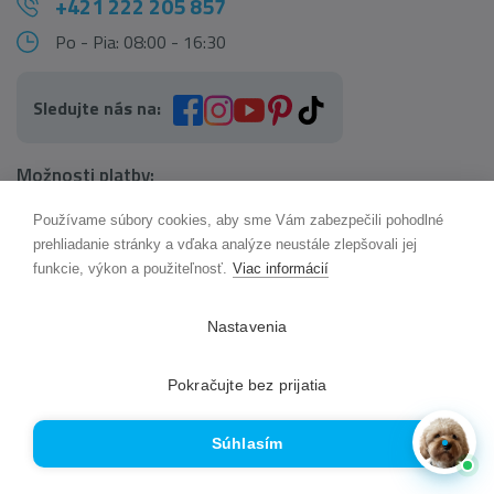
+421 222 205 857
Po - Pia: 08:00 - 16:30
Sledujte nás na:
Možnosti platby:
Používame súbory cookies, aby sme Vám zabezpečili pohodlné
AI pomocník Maxík
prehliadanie stránky a vďaka analýze neustále zlepšovali jej
Online
funkcie, výkon a použiteľnosť.
Viac informácií
Možnosti dopravy:
Nastavenia
Pokračujte bez prijatia
Súhlasím
© 2017 - 2026 Najkoberce.sk | Všetky práva vyhradené