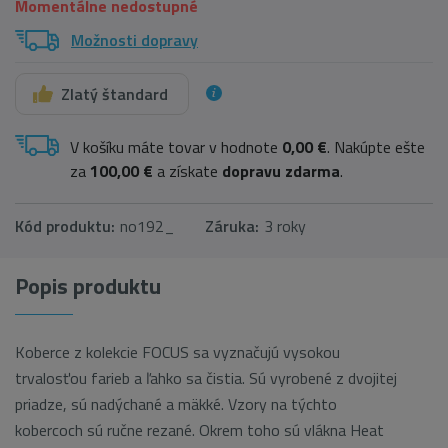
Momentálne nedostupné
Možnosti dopravy
Zlatý štandard
V košíku máte tovar v hodnote
0,00 €
. Nakúpte ešte
za
100,00 €
a získate
dopravu zdarma
.
Kód produktu:
no192_
Záruka:
3 roky
Popis produktu
Koberce z kolekcie FOCUS sa vyznačujú vysokou
trvalosťou farieb a ľahko sa čistia. Sú vyrobené z dvojitej
priadze, sú nadýchané a mäkké. Vzory na týchto
kobercoch sú ručne rezané. Okrem toho sú vlákna Heat