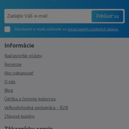
Prihlásiť sa
Odoslaním e-mailu súhlasíte so
spracovaním osobných údajov.
Informácie
Najčastejšie otázky
Recenzie
Ako nakupovať
O nás
Blog
Údržba a čistenie kobercov
Veľkoobchodná spolupráca - B2B
Zľavové kupóny
Zákaznícky servis