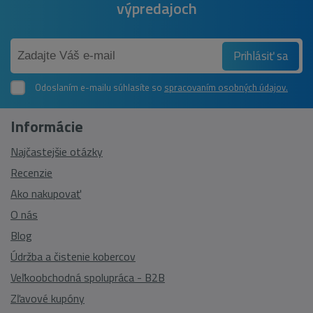
výpredajoch
Prihlásiť sa
Odoslaním e-mailu súhlasíte so
spracovaním osobných údajov.
Informácie
Najčastejšie otázky
Recenzie
Ako nakupovať
O nás
Blog
Údržba a čistenie kobercov
Veľkoobchodná spolupráca - B2B
Zľavové kupóny