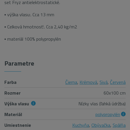
set Fryz antielektrostatické.
▪ výška vlasu:. Cca 13 mm
▪ Celková hmotnosť:. Cca 2,40 kg/m2
▪ materiál 100% polypropylén
Parametre
Farba
Čierna
,
Krémová
,
Sivá
,
Červená
Rozmer
60x100 cm
Výška vlasu
Nízky vlas (ľahká údržba)
Materiál
polypropylén
Umiestnenie
Kuchyňa
,
Obývačka
,
Spálňa