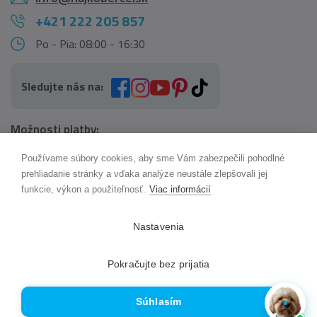
+421 222 205 857
Po - Pia: 08:00 - 16:30
Sledujte nás na:
Možnosti platby:
Používame súbory cookies, aby sme Vám zabezpečili pohodlné
AI pomocník Maxík
prehliadanie stránky a vďaka analýze neustále zlepšovali jej
Online
funkcie, výkon a použiteľnosť.
Viac informácií
Možnosti dopravy:
Nastavenia
Pokračujte bez prijatia
Súhlasím