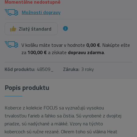
Momentálne nedostupné
Možnosti dopravy
Zlatý štandard
V košíku máte tovar v hodnote
0,00 €
. Nakúpte ešte
za
100,00 €
a získate
dopravu zdarma
.
Kód produktu:
48509_
Záruka:
3 roky
Popis produktu
Koberce z kolekcie FOCUS sa vyznačujú vysokou
trvalosťou farieb a ľahko sa čistia. Sú vyrobené z dvojitej
priadze, sú nadýchané a mäkké. Vzory na týchto
kobercoch sú ručne rezané. Okrem toho sú vlákna Heat