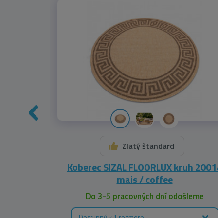
Zlatý štandard
20580
Koberec SIZAL FLOORLUX kruh 2001
mais / coffee
leme
Do 3-5 pracovných dní odošleme
Dostupný v 1 rozmere