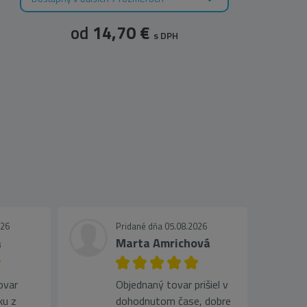
od
14,70 €
s DPH
026
Pridané dňa 05.08.2026
a
Marta Amrichová
ovar
Objednaný tovar prišiel v
ku z
dohodnutom čase, dobre