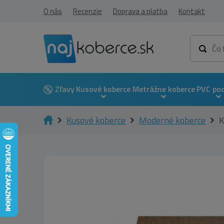
O nás
Recenzie
Doprava a platba
Kontakt
Zľavy
Kusové koberce
Metrážne koberce
PVC po
Kusové koberce
Moderné koberce
K