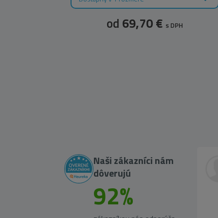
od
69,70 €
s DPH
Naši zákazníci nám
dôverujú
92%