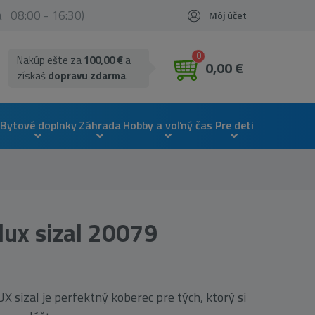
ia 08:00 - 16:30)
Môj účet
0
Nakúp ešte za
100,00 €
a
0,00 €
získaš
dopravu zdarma
.
Bytové doplnky
Záhrada
Hobby a voľný čas
Pre deti
lux sizal 20079
 sizal je perfektný koberec pre tých, ktorý si