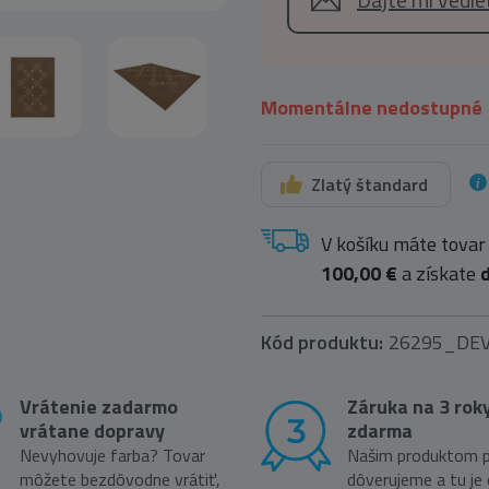
Momentálne nedostupné
Zlatý štandard
V košíku máte tovar
100,00 €
a získate
Kód produktu:
26295_DE
Vrátenie zadarmo
Záruka na 3 rok
vrátane dopravy
zdarma
Nevyhovuje farba? Tovar
Našim produktom p
môžete bezdôvodne vrátiť,
dôverujeme a tu je