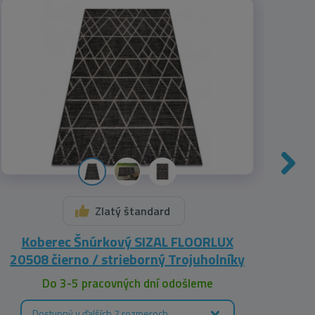
Zlatý štandard
Koberec Šnúrkový SIZAL FLOORLUX
Kobe
20508 čierno / strieborný Trojuholníky
Do 3-5 pracovných dní odošleme
Dostupný v ďalších 7 rozmeroch
D