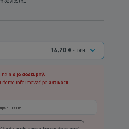
 ozvláštn...
14,70 €
/s DPH
álne
nie je dostupný
.
 budeme informovať po
aktivácii
eť kedy bude tento tovar dostupný