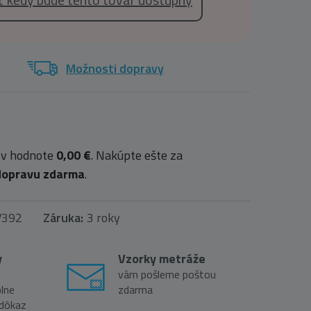
Možnosti dopravy
 v hodnote
0,00 €
. Nakúpte ešte za
dopravu zdarma
.
V392
Záruka:
3 roky
y
Vzorky metráže
vám pošleme poštou
lne
zdarma
 dôkaz