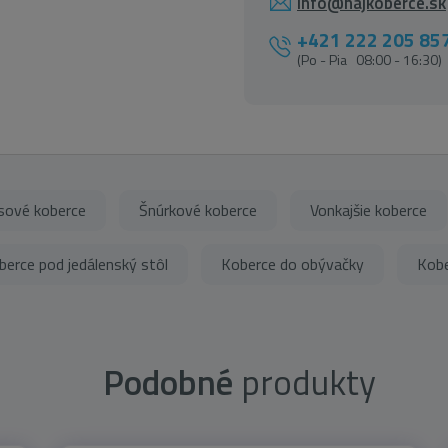
info@najkoberce.sk
+421 222 205 85
(Po - Pia 08:00 - 16:30)
sové koberce
Šnúrkové koberce
Vonkajšie koberce
berce pod jedálenský stôl
Koberce do obývačky
Kobe
Podobné
produkty