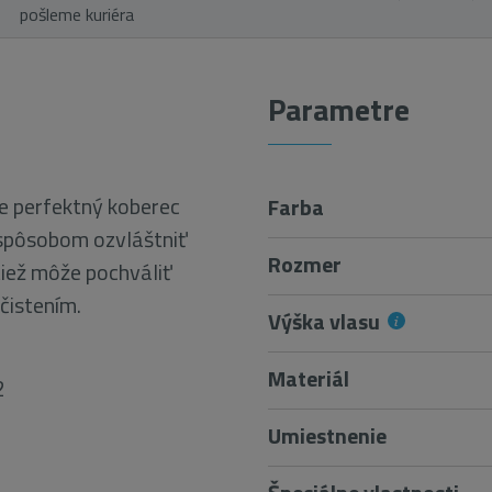
pošleme kuriéra
Parametre
e perfektný koberec
Farba
m spôsobom ozvláštniť
Rozmer
iež môže pochváliť
čistením.
Výška vlasu
Materiál
2
Umiestnenie