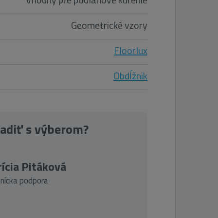
Geometrické vzory
Floorlux
Obdĺžnik
radiť s výberom?
ícia Pitáková
nícka podpora