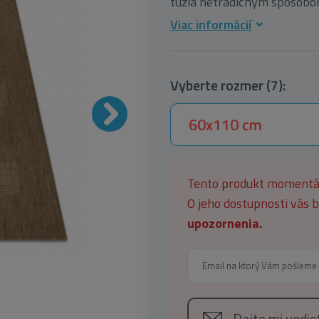
túžia netradičným spôsobom
Viac informácií
Vyberte rozmer (7):
60x110 cm
Tento produkt moment
O jeho dostupnosti vás
upozornenia.
Dajte mi vedi