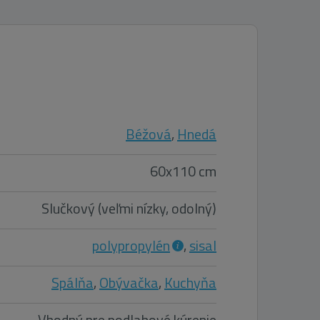
Béžová
,
Hnedá
60x110 cm
Slučkový (veľmi nízky, odolný)
polypropylén
,
sisal
Spálňa
,
Obývačka
,
Kuchyňa
Vhodný pre podlahové kúrenie