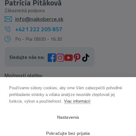
Patrícia Pitáková
Zákaznická podpora
info@najkoberce.sk
+421 222 205 857
Po - Pia: 08:00 - 16:30
Sledujte nás na:
Možnosti platby:
Používame súbory cookies, aby sme Vám zabezpečili pohodlné
AI pomocník Maxík
prehliadanie stránky a vďaka analýze neustále zlepšovali jej
Online
funkcie, výkon a použiteľnosť.
Viac informácií
Možnosti dopravy:
Nastavenia
Pokračujte bez prijatia