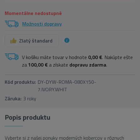
Momentálne nedostupné
Možnosti dopravy
Zlatý štandard
V košíku máte tovar v hodnote
0,00 €
. Nakúpte ešte
za
100,00 €
a získate
dopravu zdarma
.
Kód produktu:
DY-DYW-ROMA-080X150-
7.IVORY.WHIT
Záruka:
3 roky
Popis produktu
Vyberte si z našej ponuky moderných kobercov v rôznych