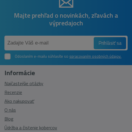
Majte prehľad o novinkách, zľavách a
výpredajoch
Prihlásiť sa
Odoslaním e-mailu súhlasíte so
spracovaním osobných údajov.
Informácie
Najčastejšie otázky
Recenzie
Ako nakupovať
O nás
Blog
Údržba a čistenie kobercov