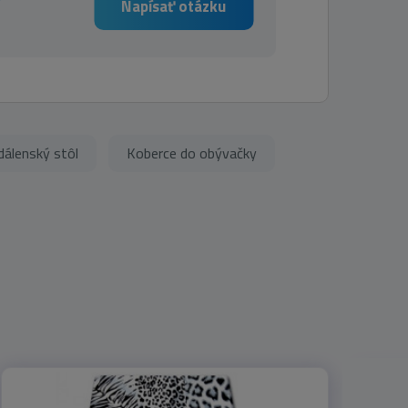
Napísať otázku
dálenský stôl
Koberce do obývačky