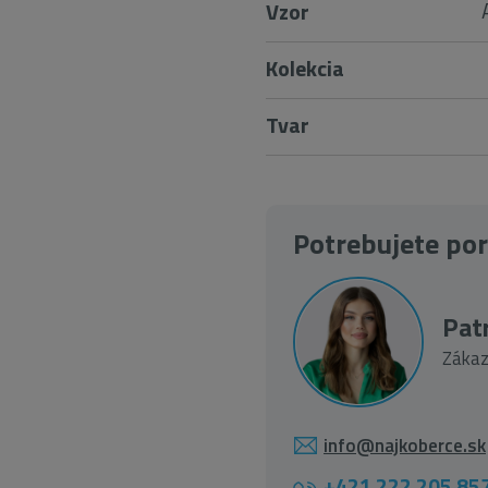
Vzor
Kolekcia
Tvar
Potrebujete po
Patr
Zákaz
info@najkoberce.sk
+421 222 205 85