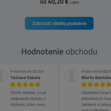
od
40,20 €
s DPH
Zobraziť všetky podobné
Hodnotenie
obchodu
Pridané dňa 06.08.2026
Pridané dňa 05.08.2
Tatiana Sakala
Marta Amrich
Rýchle dodanie, tovar
Objednaný tovar pr
zodpovedá obrázku z
dohodnutom čase
obchodu, dobra cena...
zabalený a zabez
proti poškodeniu, 