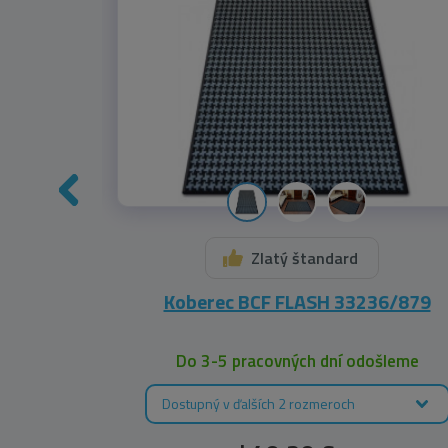
Zlatý štandard
 - krém /
Koberec BCF FLASH 33236/879
leme
Do 3-5 pracovných dní odošleme
Dostupný v ďalších 2 rozmeroch