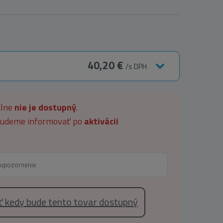
40,20 €
/s DPH
álne
nie je dostupný
.
 budeme informovať po
aktivácii
eť kedy bude tento tovar dostupný