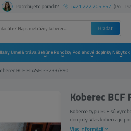
Potrebujete poradiť?
+421 222 205 857
(Po - P
Hľadať
dlahy
Umelá tráva
Behúne
Rohožky
Podlahové doplnky
Nábytok
oberec BCF FLASH 33233/890
Koberec BCF
Koberce typu BCF sú vyrob
dnu juty. Vlas koberca je po
Viac informácií