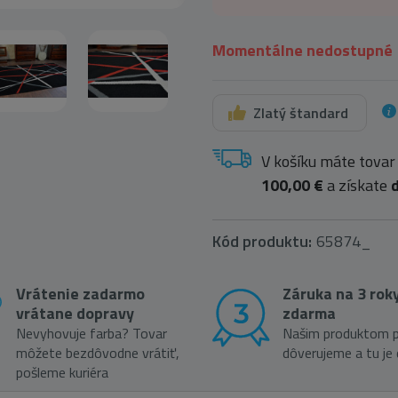
Momentálne nedostupné
Zlatý štandard
V košíku máte tovar
100,00 €
a získate
Kód produktu:
65874_
Vrátenie zadarmo
Záruka na 3 rok
vrátane dopravy
zdarma
Nevyhovuje farba? Tovar
Našim produktom p
môžete bezdôvodne vrátiť,
dôverujeme a tu je
pošleme kuriéra