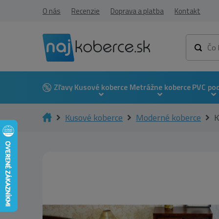
O nás
Recenzie
Doprava a platba
Kontakt
Zľavy
Kusové koberce
Metrážne koberce
PVC po
Kusové koberce
Moderné koberce
K