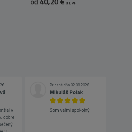
od
40,20 €
s DPH
026
Pridané dňa 02.08.2026
ová
Mikuláš Polak
išiel v
Som veľmi spokojný
, dobre
pečený
je v