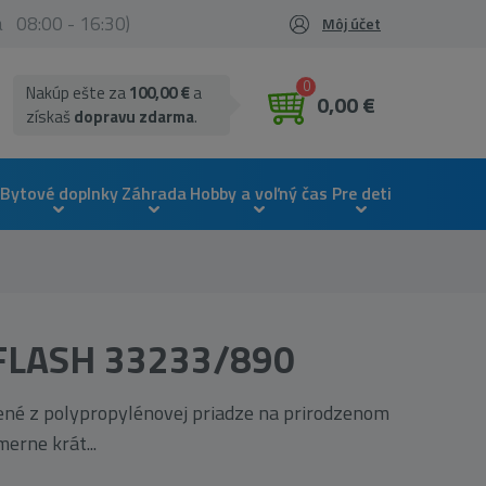
ia 08:00 - 16:30)
Môj účet
0
Nakúp ešte za
100,00 €
a
0,00 €
získaš
dopravu zdarma
.
Bytové doplnky
Záhrada
Hobby a voľný čas
Pre deti
 FLASH 33233/890
ené z polypropylénovej priadze na prirodzenom
merne krát...