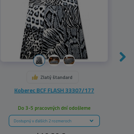
Zlatý štandard
Koberec BCF FLASH 33307/177
K
Do 3-5 pracovných dní odošleme
Dostupný v ďalších 2 rozmeroch
D