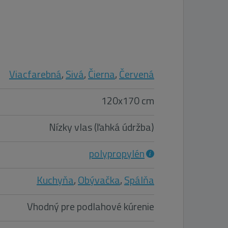
Viacfarebná
,
Sivá
,
Čierna
,
Červená
120x170 cm
Nízky vlas (ľahká údržba)
polypropylén
Kuchyňa
,
Obývačka
,
Spálňa
Vhodný pre podlahové kúrenie