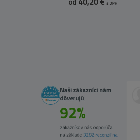
od
40,20 €
s DPH
Naši zákazníci nám
dôverujú
92%
zákazníkov nás odporúča
na základe
3282 recenzií na