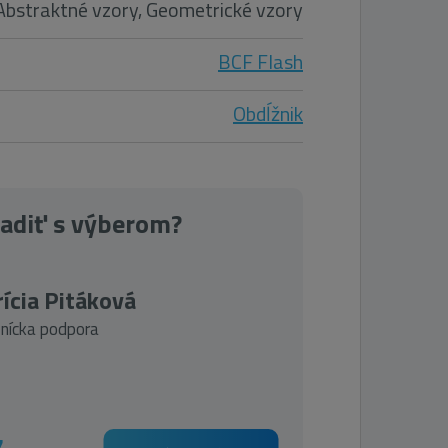
Abstraktné vzory, Geometrické vzory
BCF Flash
Obdĺžnik
radiť s výberom?
ícia Pitáková
nícka podpora
7