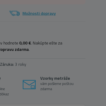
Možnosti dopravy
 v hodnote
0,00 €
. Nakúpte ešte za
dopravu zdarma
.
Záruka:
3 roky
y
Vzorky metráže
vám pošleme poštou
lne
zdarma
 dôkaz