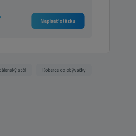
7
Napísať otázku
dálenský stôl
Koberce do obývačky