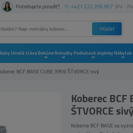
Potrebujete poradiť?
+421 222 205 857
(Po - P
Hľadať
dlahy
Umelá tráva
Behúne
Rohožky
Podlahové doplnky
Nábytok
oberec BCF BASE CUBE 3956 ŠTVORCE sivý
Koberec BCF
ŠTVORCE siv
Koberce BCF BASE sa vyzna