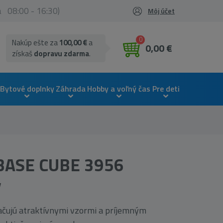
ia 08:00 - 16:30)
Môj účet
0
Nakúp ešte za
100,00 €
a
0,00 €
získaš
dopravu zdarma
.
Bytové doplnky
Záhrada
Hobby a voľný čas
Pre deti
 BASE CUBE 3956
ý
čujú atraktívnymi vzormi a príjemným