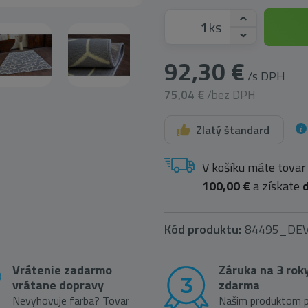
ks
92,30 €
/s DPH
75,04 €
/bez DPH
Zlatý štandard
V košíku máte tovar
100,00 €
a získate
Kód produktu:
84495_DE
Vrátenie zadarmo
Záruka na 3 rok
vrátane dopravy
zdarma
Nevyhovuje farba? Tovar
Našim produktom p