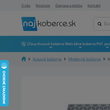
O nás
Recenzie
Doprava a platba
Kontakt
Zľavy
Kusové koberce
Metrážne koberce
PVC po
Kusové koberce
Moderné koberce
K