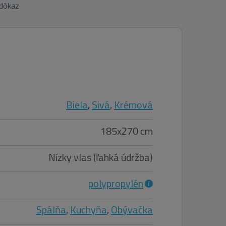
 dôkaz
Biela
,
Sivá
,
Krémová
185x270 cm
Nízky vlas (ľahká údržba)
polypropylén
Spálňa
,
Kuchyňa
,
Obývačka