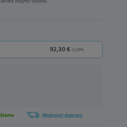
aktiež zaujmú vysoko...
92,30 €
/s DPH
ošleme
Možnosti dopravy