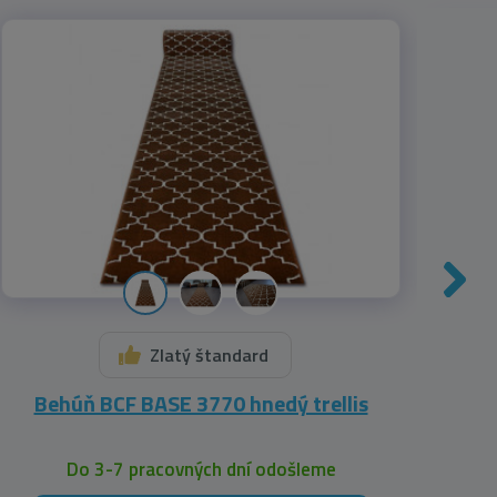
Zlatý štandard
Behúň BCF BASE 3770 hnedý trellis
Kob
Do 3-7 pracovných dní odošleme