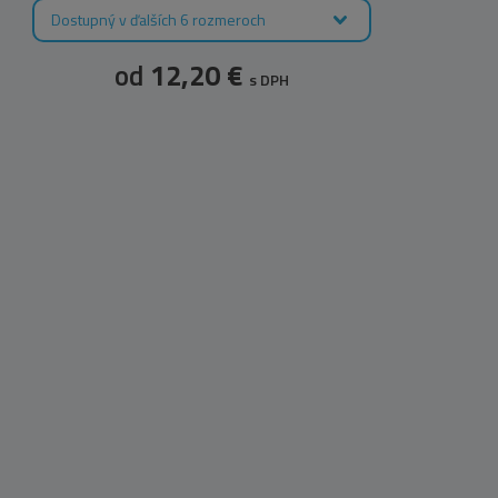
Dostupný v ďalších 6 rozmeroch
D
od
12,20 €
s DPH