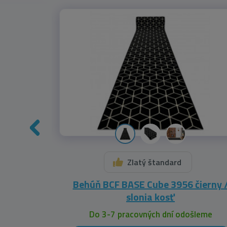
Zlatý štandard
 ZYGZAK
Behúň BCF BASE Cube 3956 čierny 
slonia kosť
leme
Do 3-7 pracovných dní odošleme