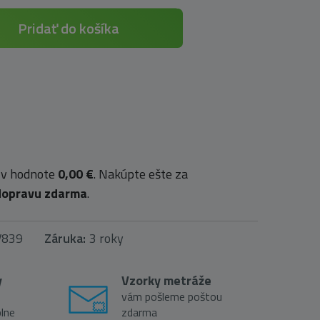
Pridať do košíka
 v hodnote
0,00 €
. Nakúpte ešte za
dopravu zdarma
.
V839
Záruka:
3 roky
y
Vzorky metráže
vám pošleme poštou
lne
zdarma