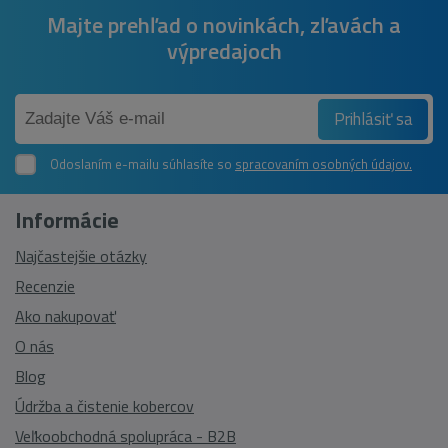
Majte prehľad o novinkách, zľavách a
výpredajoch
Prihlásiť sa
Odoslaním e-mailu súhlasíte so
spracovaním osobných údajov.
Informácie
Najčastejšie otázky
Recenzie
Ako nakupovať
O nás
Blog
Údržba a čistenie kobercov
Veľkoobchodná spolupráca - B2B