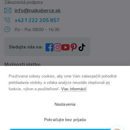
Zákaznická podpora
info@najkoberce.sk
+421 222 205 857
Po - Pia: 08:00 - 16:30
Sledujte nás na:
Možnosti platby:
Používame súbory cookies, aby sme Vám zabezpečili pohodlné
AI pomocník Maxík
prehliadanie stránky a vďaka analýze neustále zlepšovali jej
Online
funkcie, výkon a použiteľnosť.
Viac informácií
Možnosti dopravy:
Nastavenia
Pokračujte bez prijatia