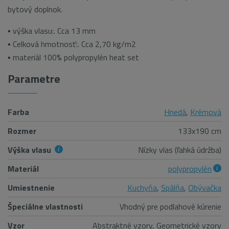
bytový doplnok.
▪ výška vlasu:. Cca 13 mm
▪ Celková hmotnosť:. Cca 2,70 kg/m2
▪ materiál 100% polypropylén heat set
Parametre
Farba
Hnedá
,
Krémová
Rozmer
133x190 cm
Výška vlasu
Nízky vlas (ľahká údržba)
Materiál
polypropylén
Umiestnenie
Kuchyňa
,
Spálňa
,
Obývačka
Špeciálne vlastnosti
Vhodný pre podlahové kúrenie
Vzor
Abstraktné vzory, Geometrické vzory