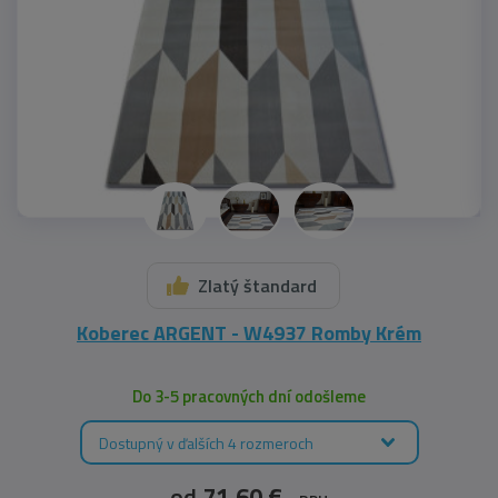
Zlatý štandard
Koberec ARGENT - W4937 Romby Krém
Do 3-5 pracovných dní odošleme
Dostupný v ďalších 4 rozmeroch
od
71,60 €