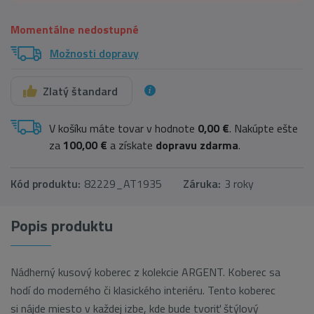
Momentálne nedostupné
Možnosti dopravy
Zlatý štandard
V košíku máte tovar v hodnote
0,00 €
. Nakúpte ešte
za
100,00 €
a získate
dopravu zdarma
.
Kód produktu:
82229_AT1935
Záruka:
3 roky
Popis produktu
Nádherný kusový koberec z kolekcie ARGENT. Koberec sa
hodí do moderného či klasického interiéru. Tento koberec
si nájde miesto v každej izbe, kde bude tvoriť štýlový