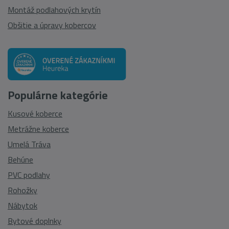
Montáž podlahových krytín
Obšitie a úpravy kobercov
Populárne kategórie
Kusové koberce
Metrážne koberce
Umelá Tráva
Behúne
PVC podlahy
Rohožky
Nábytok
Bytové doplnky