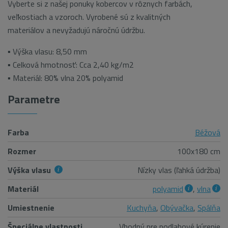
Vyberte si z našej ponuky kobercov v rôznych farbách,
veľkostiach a vzoroch. Vyrobené sú z kvalitných
materiálov a nevyžadujú náročnú údržbu.
▪ Výška vlasu: 8,50 mm
▪ Celková hmotnosť: Cca 2,40 kg/m2
▪ Materiál: 80% vlna 20% polyamid
Parametre
Farba
Béžová
Rozmer
100x180 cm
Výška vlasu
Nízky vlas (ľahká údržba)
Materiál
polyamid
,
vlna
Umiestnenie
Kuchyňa
,
Obývačka
,
Spálňa
Špeciálne vlastnosti
Vhodný pre podlahové kúrenie