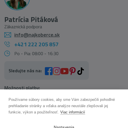
Patrícia Pitáková
Zákaznická podpora
info@najkoberce.sk
+421 222 205 857
Po - Pia: 08:00 - 16:30
Sledujte nás na:
Možnosti platby:
Používame súbory cookies, aby sme Vám zabezpečili pohodlné
AI pomocník Maxík
prehliadanie stránky a vďaka analýze neustále zlepšovali jej
Online
funkcie, výkon a použiteľnosť.
Viac informácií
Možnosti dopravy:
Nastavenia