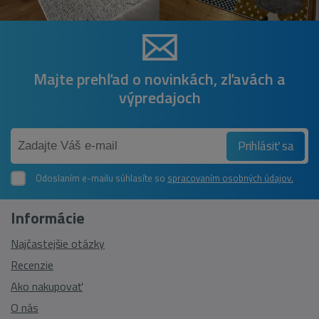
Majte prehľad o novinkách, zľavách a
výpredajoch
Prihlásiť sa
Odoslaním e-mailu súhlasíte so
spracovaním osobných údajov.
Informácie
Najčastejšie otázky
Recenzie
Ako nakupovať
O nás