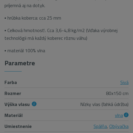
príjemná aj na dotyk.
▪ hrúbka koberca: cca 25 mm
▪ Celková hmotnosť:. Cca 3,6-4,8 kg/m2 (Vďaka výrobnej
technológii má každý koberec rôznu váhu)
▪ materiál 100% vlna
Parametre
Farba
Sivá
Rozmer
80x150 cm
Výška vlasu
Nízky vlas (ľahká údržba)
Materiál
vlna
Umiestnenie
Spálňa
,
Obývačka