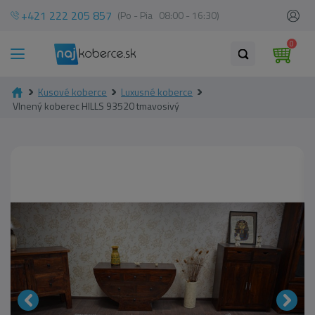
+421 222 205 857
(Po - Pia 08:00 - 16:30)
0
Kusové koberce
Luxusné koberce
Vlnený koberec HILLS 93520 tmavosivý