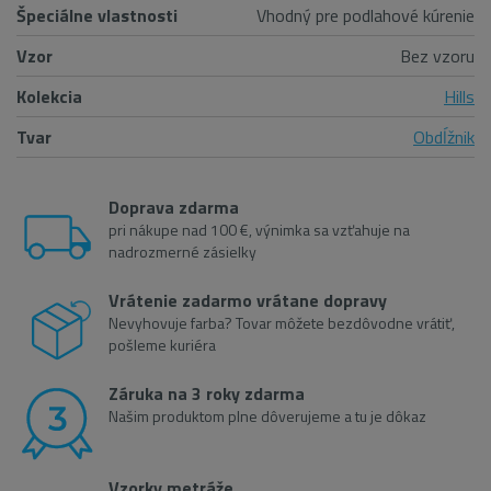
Špeciálne vlastnosti
Vhodný pre podlahové kúrenie
Vzor
Bez vzoru
Kolekcia
Hills
Tvar
Obdĺžnik
Doprava zdarma
pri nákupe nad 100 €, výnimka sa vzťahuje na
nadrozmerné zásielky
Vrátenie zadarmo vrátane dopravy
Nevyhovuje farba? Tovar môžete bezdôvodne vrátiť,
pošleme kuriéra
Záruka na 3 roky zdarma
Našim produktom plne dôverujeme a tu je dôkaz
Vzorky metráže