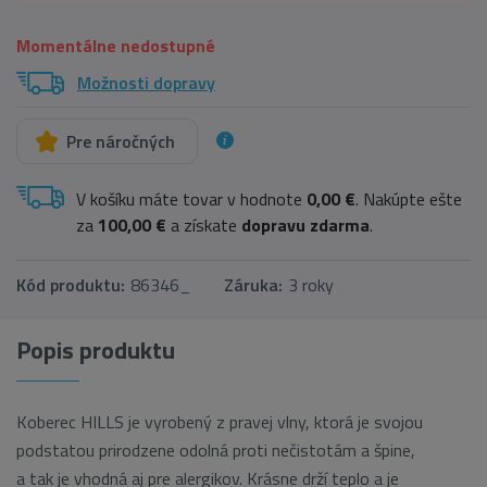
Momentálne nedostupné
Možnosti dopravy
Pre náročných
V košíku máte tovar v hodnote
0,00 €
. Nakúpte ešte
za
100,00 €
a získate
dopravu zdarma
.
Kód produktu:
86346_
Záruka:
3 roky
Popis produktu
Koberec HILLS je vyrobený z pravej vlny, ktorá je svojou
podstatou prirodzene odolná proti nečistotám a špine,
a tak je vhodná aj pre alergikov. Krásne drží teplo a je