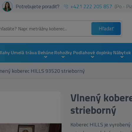
Potrebujete poradiť?
+421 222 205 857
(Po - P
Hľadať
dlahy
Umelá tráva
Behúne
Rohožky
Podlahové doplnky
Nábytok
nený koberec HILLS 93520 strieborný
Vlnený kober
strieborný
Koberec HILLS je vyrobený z