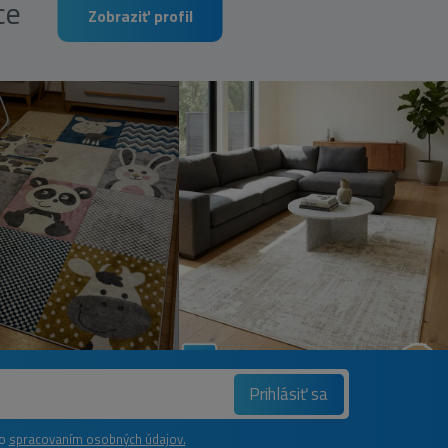
rce
Zobraziť profil
Prihlásiť sa
so
spracovaním osobných údajov.