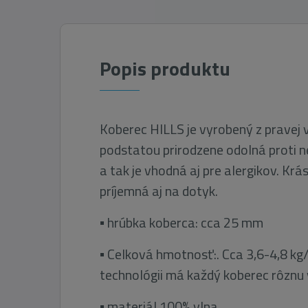
Popis produktu
Koberec HILLS je vyrobený z pravej v
podstatou prirodzene odolná proti n
a tak je vhodná aj pre alergikov. Krás
príjemná aj na dotyk.
▪ hrúbka koberca: cca 25 mm
▪ Celková hmotnosť:. Cca 3,6-4,8 k
technológii má každý koberec rôznu
▪ materiál 100% vlna