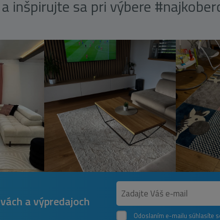
a inšpirujte sa pri výbere #najkobe
avách a výpredajoch
Odoslaním e-mailu súhlasíte 