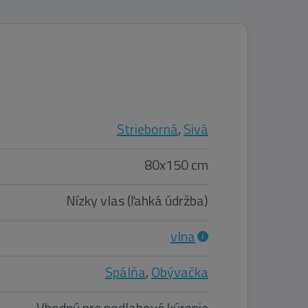
Strieborná
,
Sivá
80x150 cm
Nízky vlas (ľahká údržba)
vlna
Spálňa
,
Obývačka
Vhodný pre podlahové kúrenie