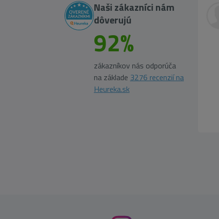
Naši zákazníci nám
dôverujú
92%
zákazníkov nás odporúča
na základe
3276 recenzií na
Heureka.sk