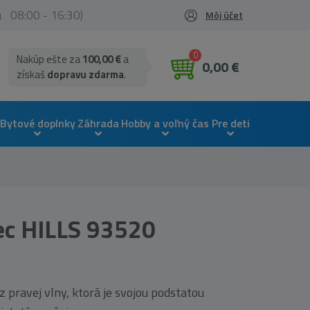
ia 08:00 - 16:30)
Môj účet
0
Nakúp ešte za
100,00 €
a
0,00 €
získaš
dopravu zdarma
.
Bytové doplnky
Záhrada
Hobby a voľný čas
Pre deti
ec HILLS 93520
 pravej vlny, ktorá je svojou podstatou