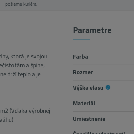
pošleme kuriéra
Parametre
lny, ktorá je svojou
Farba
ečistotám a špine,
Rozmer
ne drží teplo a je
Výška vlasu
Materiál
g/m2 (Vďaka výrobnej
Umiestnenie
 váhu)