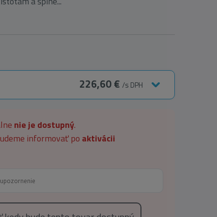
istotám a špine...
226,60 €
/s DPH
álne
nie je dostupný
.
 budeme informovať po
aktivácii
eť kedy bude tento tovar dostupný