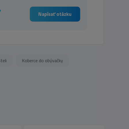
7
Napísať otázku
teli
Koberce do obývačky