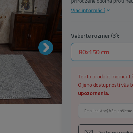
prirodzene odolná proti neč
Viac informácií
Vyberte rozmer (3):
80x150 cm
Tento produkt moment
O jeho dostupnosti vás
upozornenia.
Dajte mi vedi