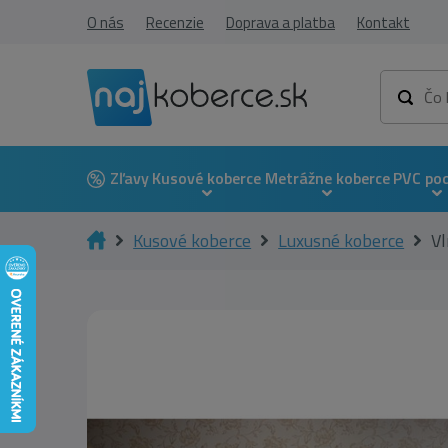
O nás
Recenzie
Doprava a platba
Kontakt
Zľavy
Kusové koberce
Metrážne koberce
PVC po
Kusové koberce
Luxusné koberce
Vl