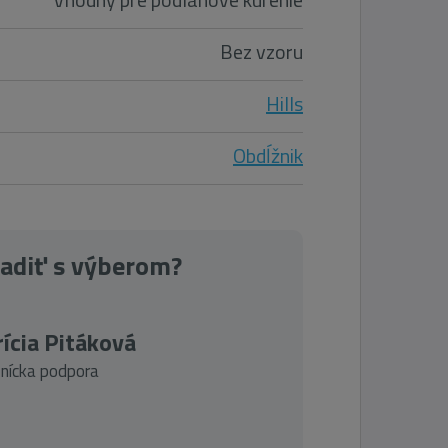
Bez vzoru
Hills
Obdĺžnik
radiť s výberom?
ícia Pitáková
nícka podpora