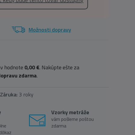
Možnosti dopravy
 v hodnote
0,00 €
. Nakúpte ešte za
dopravu zdarma
.
Záruka:
3 roky
y
Vzorky metráže
vám pošleme poštou
lne
zdarma
 dôkaz