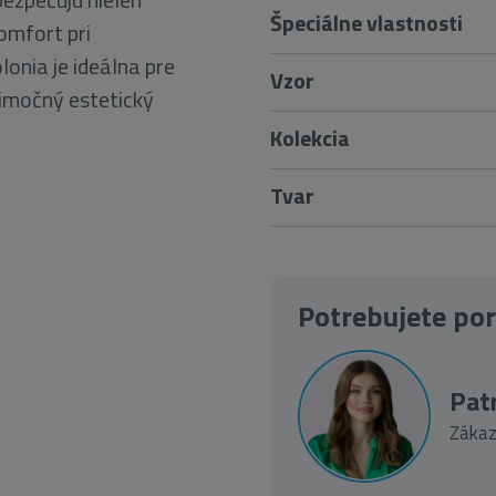
Špeciálne vlastnosti
omfort pri
onia je ideálna pre
Vzor
ýnimočný estetický
Kolekcia
Tvar
Potrebujete po
Patr
Zákaz