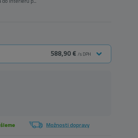
do interiéru p...
588,90 €
/s DPH
ošleme
Možnosti dopravy