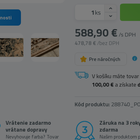
ks
nosti
588,90 €
/s DPH
478,78 €
/bez DPH
Pre náročných
V košíku máte tovar
100,00 €
a získate
Kód produktu:
288740_P
Vrátenie zadarmo
Záruka na 3 rok
vrátane dopravy
zdarma
Nevyhovuje farba? Tovar
Našim produktom p