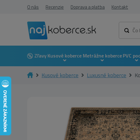
O nás
Recenzie
Doprava a platba
Kontakt
Zľavy
Kusové koberce
Metrážne koberce
PVC po
Kusové koberce
Luxusné koberce
K