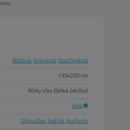
 dôkaz
Béžová
,
Krémová
,
Viacfarebná
135x200 cm
Nízky vlas (ľahká údržba)
vlna
Obývačka
,
Spálňa
,
Kuchyňa