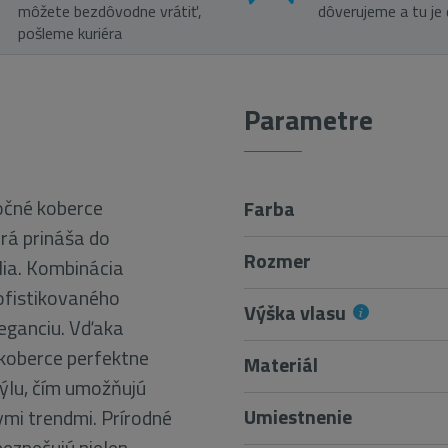
môžete bezdôvodne vrátiť,
dôverujeme a tu je
pošleme kuriéra
Parametre
očné koberce
Farba
orá prináša do
Rozmer
dlia. Kombinácia
ofistikovaného
Výška vlasu
leganciu. Vďaka
koberce perfektne
Materiál
ýlu, čím umožňujú
Umiestnenie
nymi trendmi. Prírodné
bezpečujú nielen