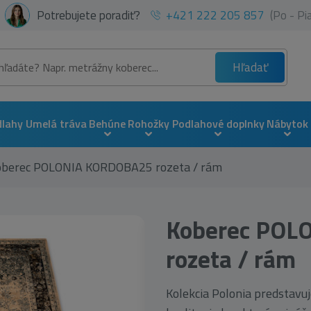
Potrebujete poradiť?
+421 222 205 857
(Po - P
Hľadať
dlahy
Umelá tráva
Behúne
Rohožky
Podlahové doplnky
Nábytok
oberec POLONIA KORDOBA25 rozeta / rám
Koberec POL
rozeta / rám
Kolekcia Polonia predstav