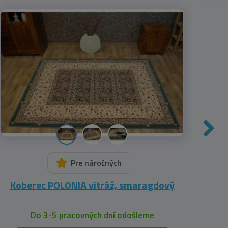
Pre náročných
Koberec POLONIA vitráž, smaragdový
Kob
Do 3-5 pracovných dní odošleme