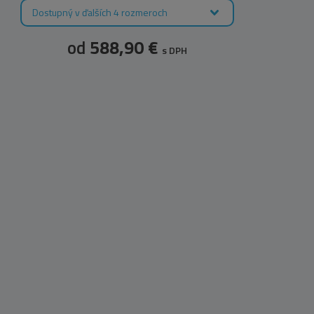
Dostupný v ďalších 4 rozmeroch
D
od
588,90 €
s DPH