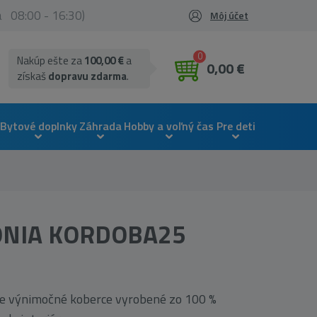
ia 08:00 - 16:30)
Môj účet
0
Nakúp ešte za
100,00 €
a
0,00 €
získaš
dopravu zdarma
.
Bytové doplnky
Záhrada
Hobby a voľný čas
Pre deti
ONIA KORDOBA25
uje výnimočné koberce vyrobené zo 100 %