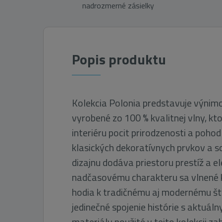
nadrozmerné zásielky
Popis produktu
Kolekcia Polonia predstavuje výnim
vyrobené zo 100 % kvalitnej vlny, kt
interiéru pocit prirodzenosti a poho
klasických dekoratívnych prvkov a s
dizajnu dodáva priestoru prestíž a e
nadčasovému charakteru sa vlnené 
hodia k tradičnému aj modernému št
jedinečné spojenie histórie s aktuál
materiály použité v tejto kolekcii za