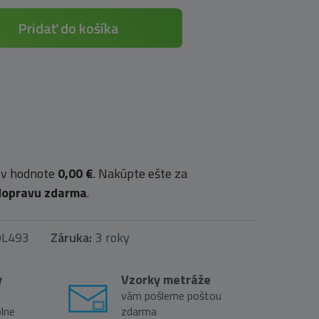
Pridať do košíka
 v hodnote
0,00 €
. Nakúpte ešte za
dopravu zdarma
.
OL493
Záruka:
3 roky
y
Vzorky metráže
vám pošleme poštou
lne
zdarma