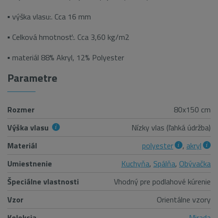
▪ výška vlasu:. Cca 16 mm
▪ Celková hmotnosť:. Cca 3,60 kg/m2
▪ materiál 88% Akryl, 12% Polyester
Parametre
Rozmer
80x150 cm
Výška vlasu
Nízky vlas (ľahká údržba)
Materiál
polyester
,
akryl
Umiestnenie
Kuchyňa
,
Spálňa
,
Obývačka
Špeciálne vlastnosti
Vhodný pre podlahové kúrenie
Vzor
Orientálne vzory
Kolekcia
Mirada