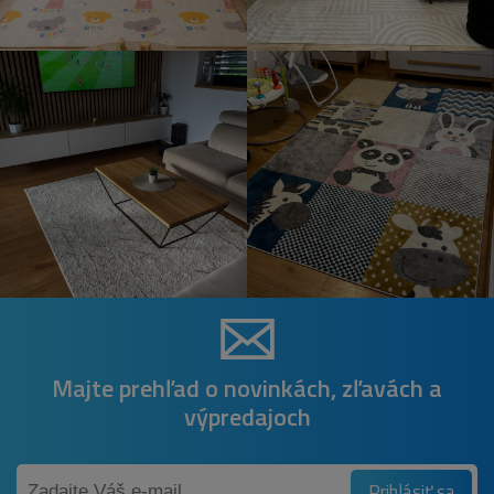
Majte prehľad o novinkách, zľavách a
výpredajoch
Prihlásiť sa