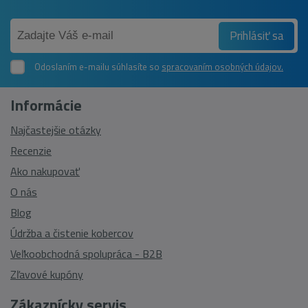
Prihlásiť sa
Odoslaním e-mailu súhlasíte so
spracovaním osobných údajov.
Informácie
Najčastejšie otázky
Recenzie
Ako nakupovať
O nás
Blog
Údržba a čistenie kobercov
Veľkoobchodná spolupráca - B2B
Zľavové kupóny
Zákaznícky servis