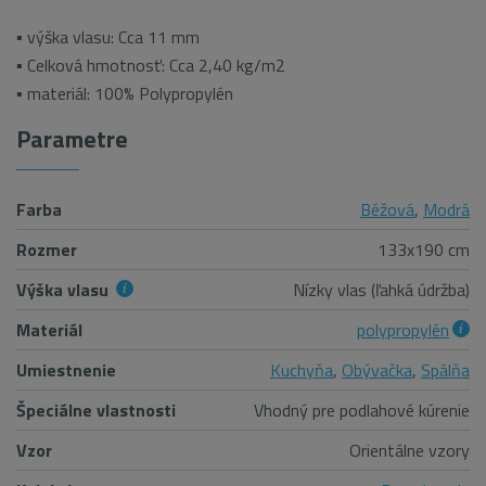
▪ výška vlasu: Cca 11 mm
▪ Celková hmotnosť: Cca 2,40 kg/m2
▪ materiál: 100% Polypropylén
Parametre
Farba
Béžová
,
Modrá
Rozmer
133x190 cm
Výška vlasu
Nízky vlas (ľahká údržba)
Materiál
polypropylén
Umiestnenie
Kuchyňa
,
Obývačka
,
Spálňa
Špeciálne vlastnosti
Vhodný pre podlahové kúrenie
Vzor
Orientálne vzory