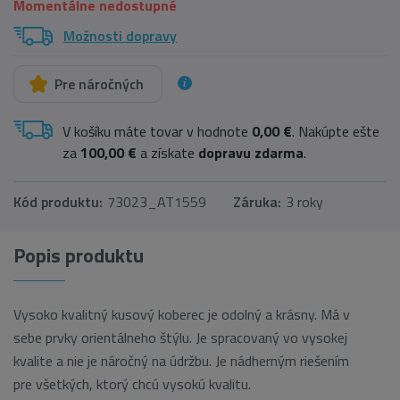
Momentálne nedostupné
Možnosti dopravy
Pre náročných
V košíku máte tovar v hodnote
0,00 €
. Nakúpte ešte
za
100,00 €
a získate
dopravu zdarma
.
Kód produktu:
73023_AT1559
Záruka:
3 roky
Popis produktu
Vysoko kvalitný kusový koberec je odolný a krásny. Má v
sebe prvky orientálneho štýlu. Je spracovaný vo vysokej
kvalite a nie je náročný na údržbu. Je nádherným riešením
pre všetkých, ktorý chcú vysokú kvalitu.