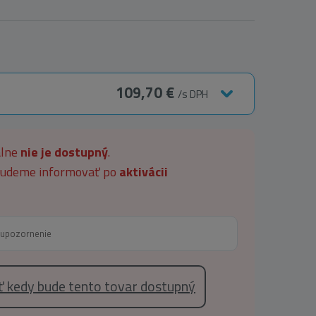
109,70 €
/s DPH
álne
nie je dostupný
.
 budeme informovať po
aktivácii
eť kedy bude tento tovar dostupný