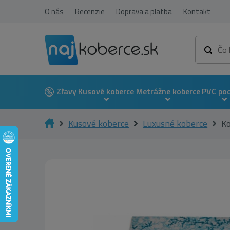
O nás
Recenzie
Doprava a platba
Kontakt
Zľavy
Kusové koberce
Metrážne koberce
PVC po
Kusové koberce
Luxusné koberce
K