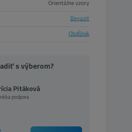
Orientálne vzory
Beyazit
Obdĺžnik
radiť s výberom?
ícia Pitáková
nícka podpora
7