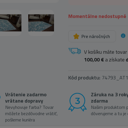
Momentálne nedostupné
Pre náročných
V košíku máte tovar
100,00 €
a získate
Kód produktu:
74793_AT
Vrátenie zadarmo
Záruka na 3 rok
vrátane dopravy
zdarma
Nevyhovuje farba? Tovar
Našim produktom p
môžete bezdôvodne vrátiť,
dôverujeme a tu je
pošleme kuriéra