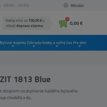
ia 08:00 - 16:30)
Môj účet
0
Nakúp ešte za
100,00 €
a
0,00 €
získaš
dopravu zdarma
.
Bytové doplnky
Záhrada
Hobby a voľný čas
Pre deti
ZIT 1813 Blue
 dizajnom na doplnenie každého bytového
je chodidlá a do...