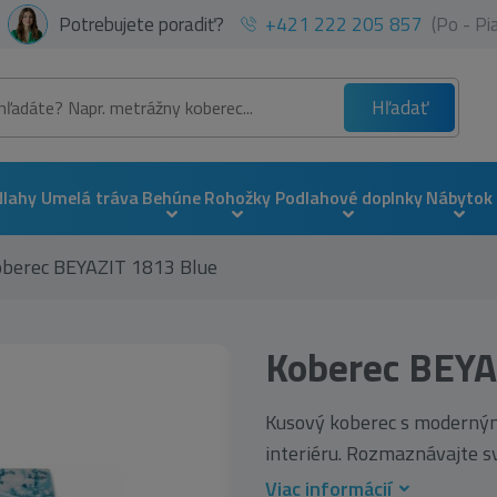
Potrebujete poradiť?
+421 222 205 857
(Po - P
Hľadať
dlahy
Umelá tráva
Behúne
Rohožky
Podlahové doplnky
Nábytok
oberec BEYAZIT 1813 Blue
Koberec BEYA
Kusový koberec s moderným
interiéru. Rozmaznávajte svo
Viac informácií