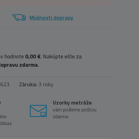
Možnosti dopravy
 v hodnote
0,00 €
. Nakúpte ešte za
dopravu zdarma
.
1623
Záruka:
3 roky
y
Vzorky metráže
vám pošleme poštou
lne
zdarma
 dôkaz