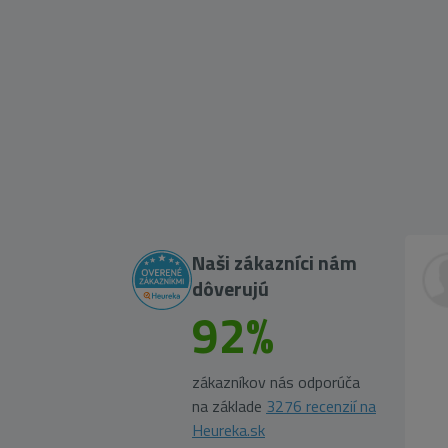
Naši zákazníci nám
dôverujú
92%
zákazníkov nás odporúča
na základe
3276 recenzií na
Heureka.sk