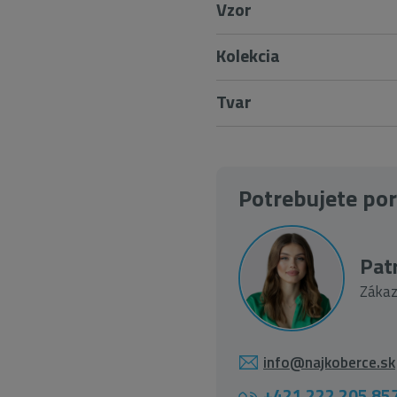
Vzor
Kolekcia
Tvar
Potrebujete po
Patr
Zákaz
info@najkoberce.sk
+421 222 205 85