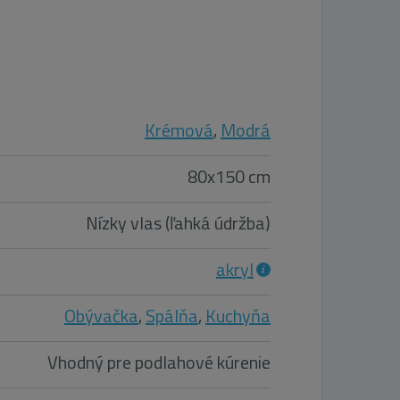
Krémová
,
Modrá
80x150 cm
Nízky vlas (ľahká údržba)
akryl
Obývačka
,
Spálňa
,
Kuchyňa
Vhodný pre podlahové kúrenie