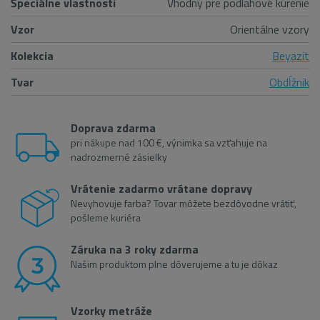
Špeciálne vlastnosti
Vhodný pre podlahové kúrenie
Vzor
Orientálne vzory
Kolekcia
Beyazit
Tvar
Obdĺžnik
Doprava zdarma
pri nákupe nad 100 €, výnimka sa vzťahuje na
nadrozmerné zásielky
Vrátenie zadarmo vrátane dopravy
Nevyhovuje farba? Tovar môžete bezdôvodne vrátiť,
pošleme kuriéra
Záruka na 3 roky zdarma
Našim produktom plne dôverujeme a tu je dôkaz
Vzorky metráže