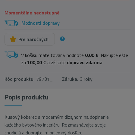
Momentálne nedostupné
Možnosti dopravy
Pre náročných
V košíku máte tovar v hodnote
0,00 €
. Nakúpte ešte
za
100,00 €
a získate
dopravu zdarma
.
Kód produktu:
79731_
Záruka:
3 roky
Popis produktu
Kusový koberec s moderným dizajnom na doplnenie
každého bytového interiéru. Rozmaznávajte svoje
chodidlá a doprajte im príjemný došľap.