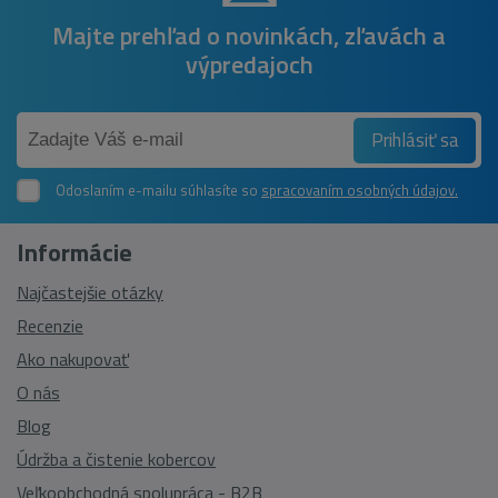
Majte prehľad o novinkách, zľavách a
výpredajoch
Prihlásiť sa
Odoslaním e-mailu súhlasíte so
spracovaním osobných údajov.
Informácie
Najčastejšie otázky
Recenzie
Ako nakupovať
O nás
Blog
Údržba a čistenie kobercov
Veľkoobchodná spolupráca - B2B