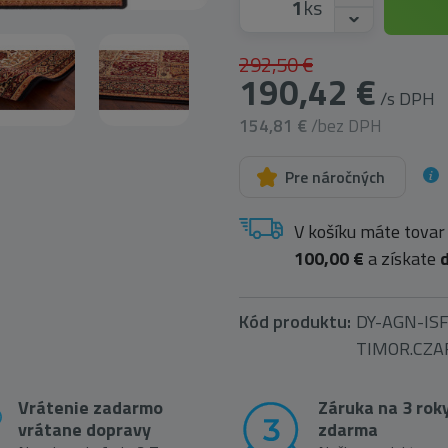
ks
292,50 €
190,42 €
/s DPH
154,81 €
/bez DPH
Pre náročných
V košíku máte tovar
100,00 €
a získate
Kód produktu:
DY-AGN-IS
TIMOR.CZA
Vrátenie zadarmo
Záruka na 3 rok
vrátane dopravy
zdarma