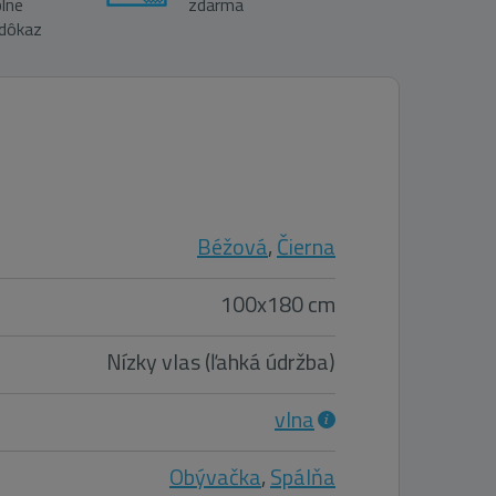
lne
zdarma
 dôkaz
Béžová
,
Čierna
100x180 cm
Nízky vlas (ľahká údržba)
vlna
Obývačka
,
Spálňa