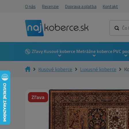
O nás
Recenzie
Doprava a platba
Kontakt
Zľavy
Kusové koberce
Metrážne koberce
PVC po
Kusové koberce
Luxusné koberce
Ko
Zľava