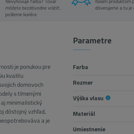
Nevyhovuje farba? Tovar
Našim produktom p
môžete bezdôvodne vrátiť,
dôverujeme a tu je
pošleme kuriéra
Parametre
nosti je ponukou pre
Farba
šiu kvalitu
Rozmer
 svojich domovoch
odely s tlmenými
Výška vlasu
 aj minimalistický
oj dôstojný vzhľad,
Materiál
 neopotrebováva a je
Umiestnenie