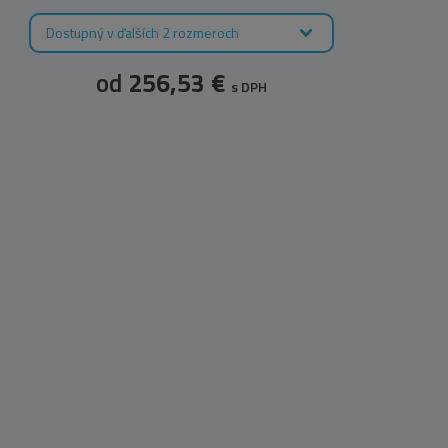
Dostupný v ďalších 2 rozmeroch
D
od
256,53 €
s DPH