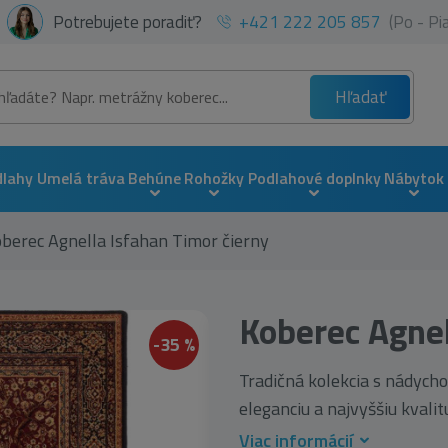
Potrebujete poradiť?
+421 222 205 857
(Po - P
Hľadať
dlahy
Umelá tráva
Behúne
Rohožky
Podlahové doplnky
Nábytok
berec Agnella Isfahan Timor čierny
Koberec Agnel
-35 %
Tradičná kolekcia s nádycho
eleganciu a najvyššiu kvalitu
Viac informácií