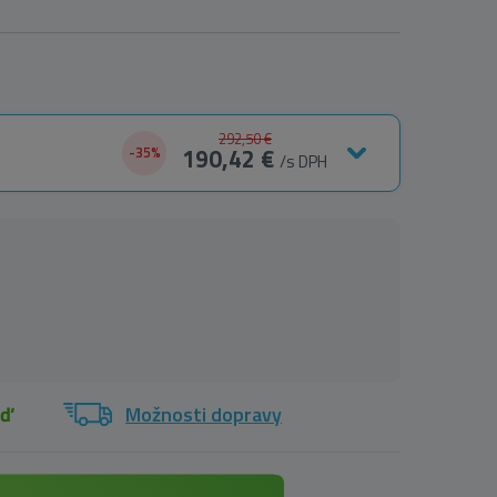
292,50 €
190,42 €
-35%
/s DPH
eď
Možnosti dopravy