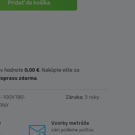
Pridať do košíka
 v hodnote
0,00 €
. Nakúpte ešte za
dopravu zdarma
.
F-100X180-
Záruka:
3 roky
RNY
y
Vzorky metráže
vám pošleme poštou