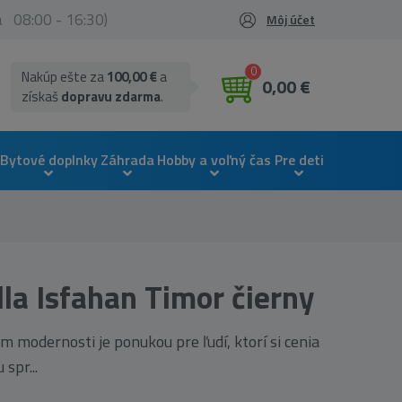
ia 08:00 - 16:30)
Môj účet
0
Nakúp ešte za
100,00 €
a
0,00 €
získaš
dopravu zdarma
.
Bytové doplnky
Záhrada
Hobby a voľný čas
Pre deti
la Isfahan Timor čierny
m modernosti je ponukou pre ľudí, ktorí si cenia
 spr...