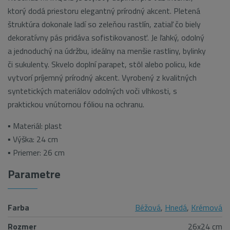
ktorý dodá priestoru elegantný prírodný akcent. Pletená
štruktúra dokonale ladí so zeleňou rastlín, zatiaľ čo biely
dekoratívny pás pridáva sofistikovanosť. Je ľahký, odolný
a jednoduchý na údržbu, ideálny na menšie rastliny, bylinky
či sukulenty. Skvelo doplní parapet, stôl alebo policu, kde
vytvorí príjemný prírodný akcent. Vyrobený z kvalitných
syntetických materiálov odolných voči vlhkosti, s
praktickou vnútornou fóliou na ochranu.
▪ Materiál: plast
▪ Výška: 24 cm
▪ Priemer: 26 cm
Parametre
Farba
Béžová
,
Hnedá
,
Krémová
Rozmer
26x24 cm