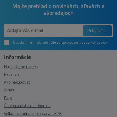
Majte prehľad o novinkách, zľavách a
výpredajoch
Prihlásiť sa
Odoslaním e-mailu súhlasíte so
spracovaním osobných údajov.
Informácie
Najčastejšie otázky
Recenzie
Ako nakupovať
O nás
Blog
Údržba a čistenie kobercov
Veľkoobchodná spolupráca - B2B