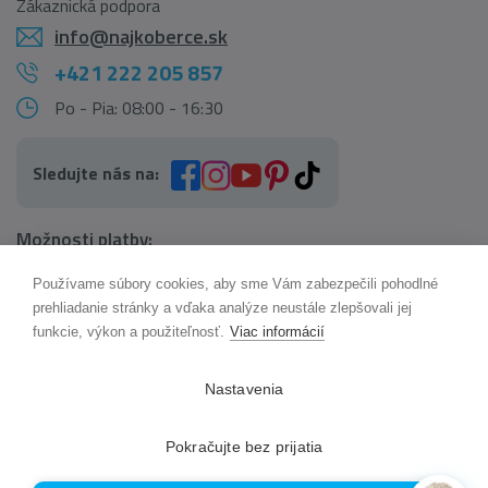
Zákaznická podpora
info@najkoberce.sk
+421 222 205 857
Po - Pia: 08:00 - 16:30
Sledujte nás na:
Možnosti platby:
Používame súbory cookies, aby sme Vám zabezpečili pohodlné
AI pomocník Maxík
prehliadanie stránky a vďaka analýze neustále zlepšovali jej
Online
funkcie, výkon a použiteľnosť.
Viac informácií
Možnosti dopravy:
Nastavenia
Pokračujte bez prijatia