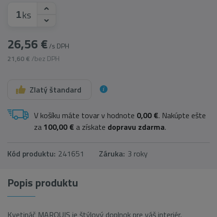
ks
26,56 €
/s DPH
21,60 €
/bez DPH
Zlatý štandard
V košíku máte tovar v hodnote
0,00 €
. Nakúpte ešte
za
100,00 €
a získate
dopravu zdarma
.
Kód produktu:
241651
Záruka:
3 roky
Popis produktu
Kvetináč MARQUIS je štýlový doplnok pre váš interiér,