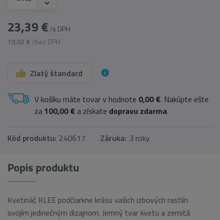
23,39 €
/s DPH
19,02 €
/bez DPH
Zlatý štandard
V košíku máte tovar v hodnote
0,00 €
. Nakúpte ešte
za
100,00 €
a získate
dopravu zdarma
.
Kód produktu:
240617
Záruka:
3 roky
Popis produktu
Kvetináč KLEE podčiarkne krásu vašich izbových rastlín
svojím jedinečným dizajnom. Jemný tvar kvetu a zemitá