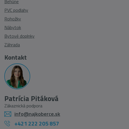
Behúne
PVC podlahy
Rohožky
Nábytok
Bytové doplnky
Záhrada
Kontakt
Patrícia Pitáková
Zákaznická podpora
info@najkoberce.sk
+421 222 205 857