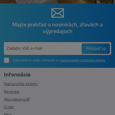
Majte prehľad o novinkách, zľavách a
výpredajoch
Prihlásiť sa
Odoslaním e-mailu súhlasíte so
spracovaním osobných údajov.
Informácie
Najčastejšie otázky
Recenzie
Ako nakupovať
O nás
Blog