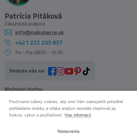
Patrícia Pitáková
Zákaznická podpora
info@najkoberce.sk
+421 222 205 857
Po - Pia: 08:00 - 16:30
Sledujte nás na:
Možnosti platby:
Používame súbory cookies, aby sme Vám zabezpečili pohodlné
AI pomocník Maxík
prehliadanie stránky a vďaka analýze neustále zlepšovali jej
Online
funkcie, výkon a použiteľnosť.
Viac informácií
Možnosti dopravy:
Nastavenia