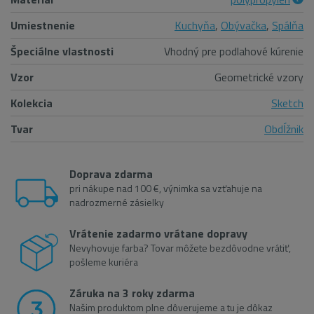
Umiestnenie
Kuchyňa
,
Obývačka
,
Spálňa
Špeciálne vlastnosti
Vhodný pre podlahové kúrenie
Vzor
Geometrické vzory
Kolekcia
Sketch
Tvar
Obdĺžnik
Doprava zdarma
pri nákupe nad 100 €, výnimka sa vzťahuje na
nadrozmerné zásielky
Vrátenie zadarmo vrátane dopravy
Nevyhovuje farba? Tovar môžete bezdôvodne vrátiť,
pošleme kuriéra
Záruka na 3 roky zdarma
Našim produktom plne dôverujeme a tu je dôkaz