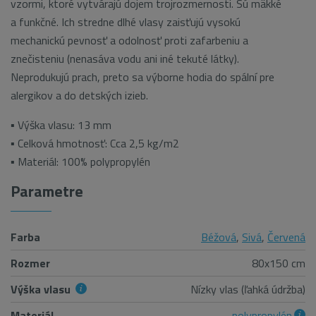
vzormi, ktoré vytvárajú dojem trojrozmernosti. Sú mäkké
a funkčné. Ich stredne dlhé vlasy zaisťujú vysokú
mechanickú pevnosť a odolnosť proti zafarbeniu a
znečisteniu (nenasáva vodu ani iné tekuté látky).
Neprodukujú prach, preto sa výborne hodia do spální pre
alergikov a do detských izieb.
▪ Výška vlasu: 13 mm
▪ Celková hmotnosť: Cca 2,5 kg/m2
▪ Materiál: 100% polypropylén
Parametre
Farba
Béžová
,
Sivá
,
Červená
Rozmer
80x150 cm
Výška vlasu
Nízky vlas (ľahká údržba)
Materiál
polypropylén