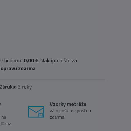
 v hodnote
0,00 €
. Nakúpte ešte za
dopravu zdarma
.
Záruka:
3 roky
y
Vzorky metráže
vám pošleme poštou
lne
zdarma
 dôkaz