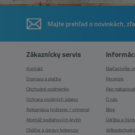
Majte prehľad o novinkách, zľ
Zákaznícky servis
Informác
Kontakt
Najčastejšie 
Doprava a platba
Recenzie
Obchodné podmienky
Ako nakupova
Ochrana osobných údajov
O nás
Reklamácia (vrátenie / výmena)
Blog
Montáž podlahových krytín
Údržba a čiste
Obšitie a úpravy kobercov
Veľkoobchodná