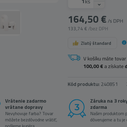
ks
164,50 €
/s DPH
133,74 €
/bez DPH
Zlatý štandard
V košíku máte tovar
100,00 €
a získate
Kód produktu:
240851
Vrátenie zadarmo
Záruka na 3 rok
vrátane dopravy
zdarma
Nevyhovuje farba? Tovar
Našim produktom p
môžete bezdôvodne vrátiť,
dôverujeme a tu je
pošleme kuriéra