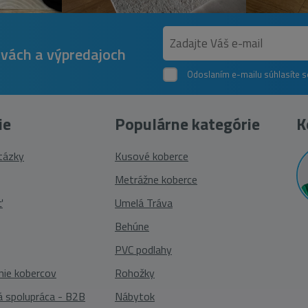
avách a výpredajoch
Odoslaním e-mailu súhlasíte 
ie
Populárne kategórie
K
otázky
Kusové koberce
Metrážne koberce
ť
Umelá Tráva
Behúne
PVC podlahy
nie kobercov
Rohožky
 spolupráca - B2B
Nábytok