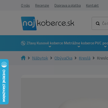
O nás
Recenzie
Doprava a platba
Kontakt
Zľavy
Kusové koberce
Metrážne koberce
PVC po
Nábytok
Obývačka
Kreslá
Kresl