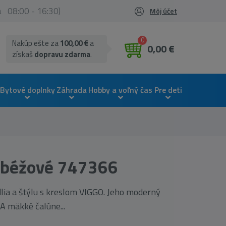
ia 08:00 - 16:30)
Môj účet
0
Nakúp ešte za
100,00 €
a
0,00 €
získaš
dopravu zdarma
.
Bytové doplnky
Záhrada
Hobby a voľný čas
Pre deti
 béžové 747366
ia a štýlu s kreslom VIGGO. Jeho moderný
 A mäkké čalúne...