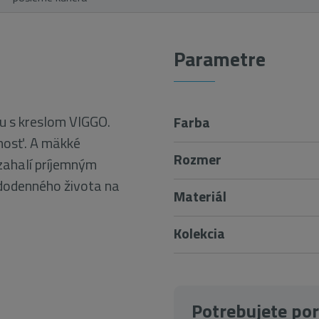
Parametre
u s kreslom VIGGO.
Farba
rnosť. A mäkké
Rozmer
zahalí príjemným
dodenného života na
Materiál
Kolekcia
Potrebujete po