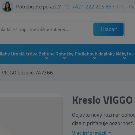
Potrebujete poradiť?
+421 222 205 857
(Po - P
Hľadať
dlahy
Umelá tráva
Behúne
Rohožky
Podlahové doplnky
Nábytok
o VIGGO béžové 747366
Kreslo VIGGO
Objavte nový rozmer pohodl
dizajn priťahuje pozornosť.
Viac informácií