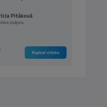
ícia Pitáková
nícka podpora
7
Napísať otázku