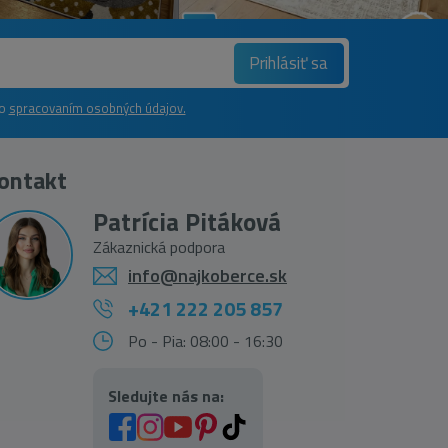
Prihlásiť sa
so
spracovaním osobných údajov.
ontakt
Patrícia Pitáková
Zákaznická podpora
info@najkoberce.sk
+421 222 205 857
Po - Pia: 08:00 - 16:30
Sledujte nás na: