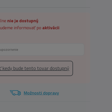
álne
nie je dostupný
.
 budeme informovať po
aktivácii
eť kedy bude tento tovar dostupný
Možnosti dopravy