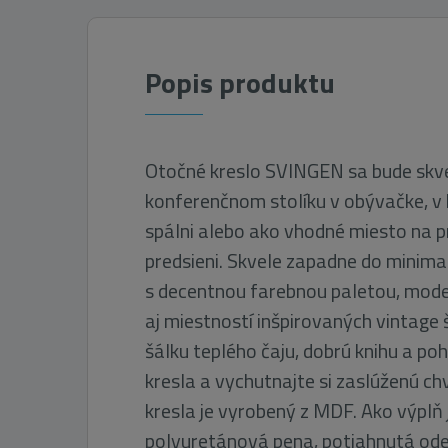
Popis produktu
Otočné kreslo SVINGEN sa bude skve
konferenčnom stolíku v obývačke, v k
spálni alebo ako vhodné miesto na p
predsieni. Skvele zapadne do minimal
s decentnou farebnou paletou, moder
aj miestností inšpirovaných vintage 
šálku teplého čaju, dobrú knihu a po
kresla a vychutnajte si zaslúženú ch
kresla je vyrobený z MDF. Ako výplň
polyuretánová pena, potiahnutá od