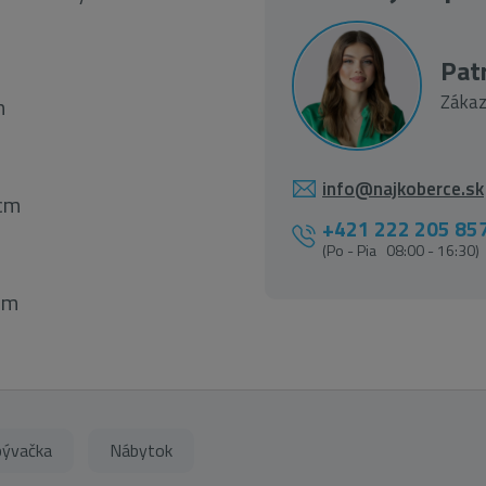
Patr
Zákaz
n
info@najkoberce.sk
 cm
+421 222 205 85
(Po - Pia 08:00 - 16:30)
 cm
ývačka
Nábytok