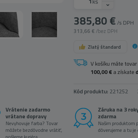
ks
385,80 €
/s DPH
313,66 €
/bez DPH
Zlatý štandard
V košíku máte tovar
100,00 €
a získate
Kód produktu:
221252
Vrátenie zadarmo
Záruka na 3 rok
vrátane dopravy
zdarma
Nevyhovuje farba? Tovar
Našim produktom p
môžete bezdôvodne vrátiť,
dôverujeme a tu je
pošleme kuriéra