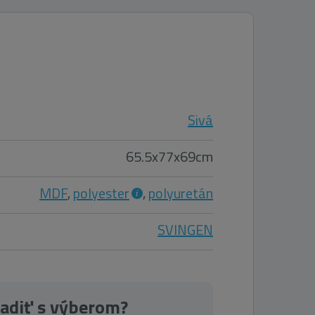
Sivá
65.5x77x69cm
MDF
,
polyester
,
polyuretán
SVINGEN
radiť s výberom?