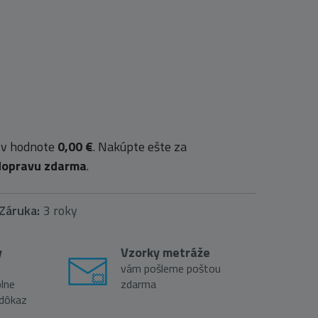
 v hodnote
0,00 €
. Nakúpte ešte za
dopravu zdarma
.
Záruka:
3 roky
y
Vzorky metráže
vám pošleme poštou
lne
zdarma
 dôkaz