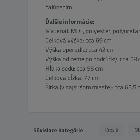
čalúnením.
Ďalšie informácie:
Materiál: MDF, polyester, polyuretá
Celková výška: cca 69 cm
Výška operadla: cca 42 cm
Výška od zeme po podrúčky: cca 58
Hĺbka sedu: cca 55 cm
Celková dĺžka: 77 cm
Šírka (v najširšom mieste): cca 65,5
Súvisiace kategórie
Kreslá
Ob