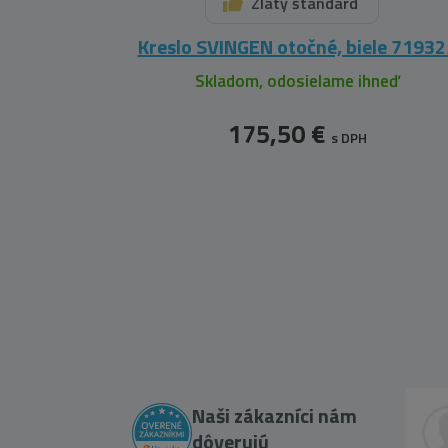
Zlatý štandard
Kreslo SVINGEN otočné, biele 71932
Skladom, odosielame ihneď
175,50 €
s DPH
Naši zákazníci nám
dôverujú