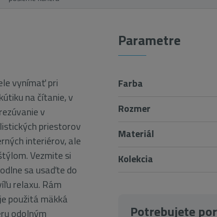
Parametre
le vynímať pri
Farba
útiku na čítanie, v
Rozmer
rezúvanie v
istických priestorov
Materiál
ných interiérov, ale
štýlom. Vezmite si
Kolekcia
hodlne sa usaďte do
víľu relaxu. Rám
 je použitá mäkká
Potrebujete po
eru odolným