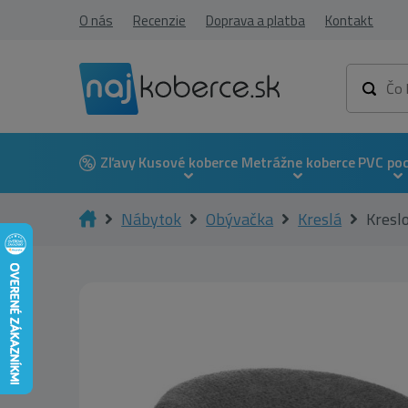
O nás
Recenzie
Doprava a platba
Kontakt
Zľavy
Kusové koberce
Metrážne koberce
PVC po
Nábytok
Obývačka
Kreslá
Kresl