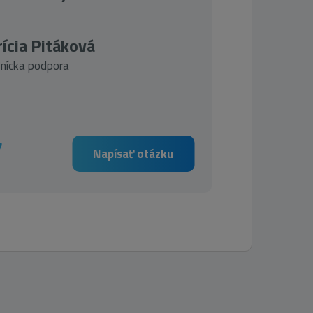
ícia Pitáková
nícka podpora
7
Napísať otázku