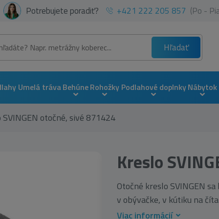
Potrebujete poradiť?
+421 222 205 857
(Po - P
Hľadať
dlahy
Umelá tráva
Behúne
Rohožky
Podlahové doplnky
Nábytok
o SVINGEN otočné, sivé 871424
Kreslo SVING
Otočné kreslo SVINGEN sa 
v obývačke, v kútiku na čítan
Viac informácií