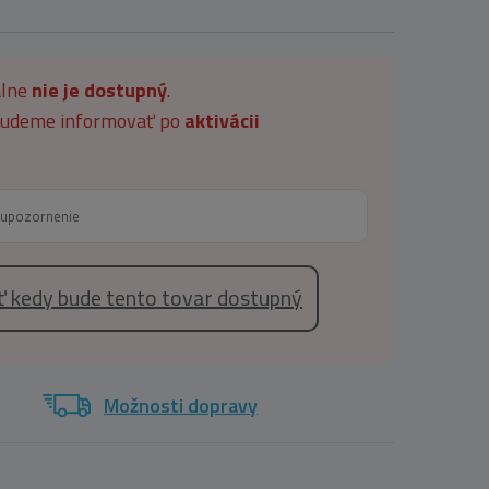
álne
nie je dostupný
.
 budeme informovať po
aktivácii
eť kedy bude tento tovar dostupný
Možnosti dopravy