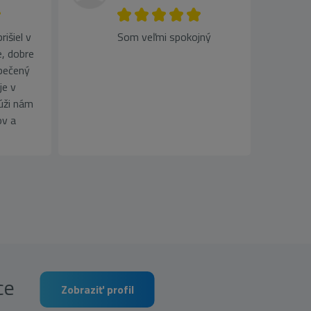
išiel v
Som veľmi spokojný
, dobre
pečený
je v
lúži nám
ov a
rce
Zobraziť profil