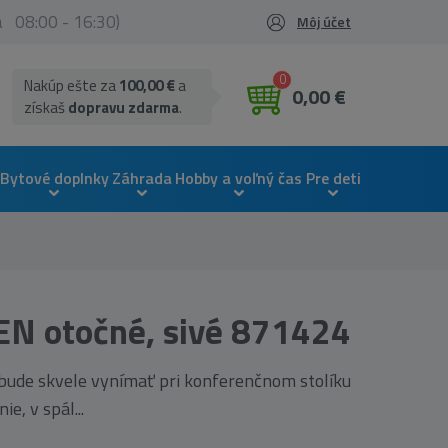
ia 08:00 - 16:30)
Môj účet
0
Nakúp ešte za
100,00 €
a
0,00 €
získaš
dopravu zdarma
.
Bytové doplnky
Záhrada
Hobby a voľný čas
Pre deti
EN otočné, sivé 871424
bude skvele vynímať pri konferenčnom stolíku
ie, v spál...